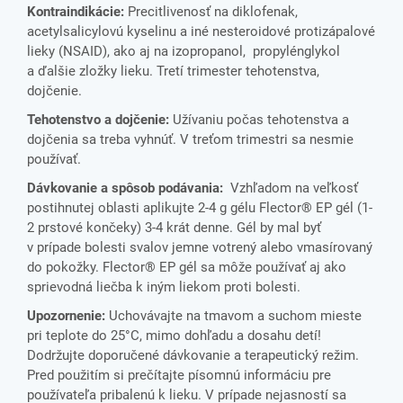
Kontraindikácie:
Precitlivenosť na diklofenak,
acetylsalicylovú kyselinu a iné nesteroidové protizápalové
lieky (NSAID), ako aj na izopropanol, propylénglykol
a ďalšie zložky lieku. Tretí trimester tehotenstva,
dojčenie.
Tehotenstvo a dojčenie:
Užívaniu počas tehotenstva a
dojčenia sa treba vyhnúť. V treťom trimestri sa nesmie
používať.
Dávkovanie a spôsob podávania:
Vzhľadom na veľkosť
postihnutej oblasti aplikujte 2-4 g gélu Flector® EP gél (1-
2 prstové končeky) 3-4 krát denne. Gél by mal byť
v prípade bolesti svalov jemne votrený alebo vmasírovaný
do pokožky. Flector® EP gél sa môže používať aj ako
sprievodná liečba k iným liekom proti bolesti.
Upozornenie:
Uchovávajte na tmavom a suchom mieste
pri teplote do 25°C, mimo dohľadu a dosahu detí!
Dodržujte doporučené dávkovanie a terapeutický režim.
Pred použitím si prečítajte písomnú informáciu pre
používateľa pribalenú k lieku. V prípade nejasností sa