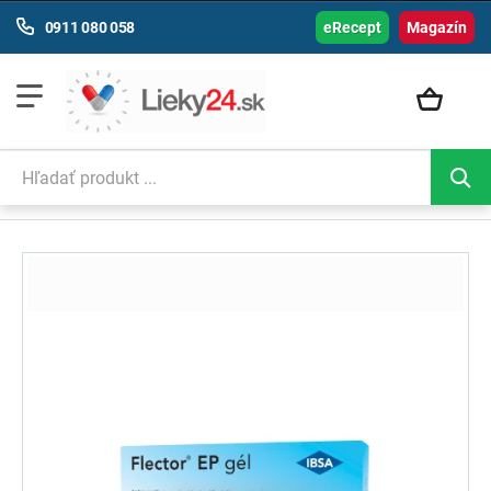
0911 080 058
eRecept
Magazín