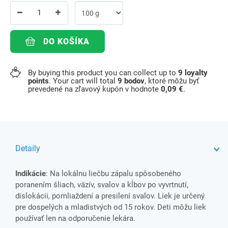
DO KOŠÍKA
By buying this product you can collect up to
9
loyalty
points
. Your cart will total
9
bodov
, ktoré môžu byť
prevedené na zľavový kupón v hodnote
0,09 €
.
Detaily
Indikácie
: Na lokálnu liečbu zápalu spôsobeného
poranením šliach, väzív, svalov a kĺbov po vyvrtnutí,
dislokácii, pomliaždení a presilení svalov. Liek je určený
pre dospelých a mladistvých od 15 rokov. Deti môžu liek
používať len na odporučenie lekára.