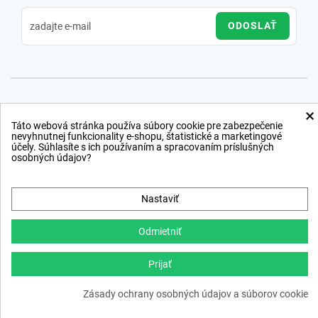
ODOSLAŤ
×
Táto webová stránka používa súbory cookie pre zabezpečenie
nevyhnutnej funkcionality e-shopu, štatistické a marketingové
účely. Súhlasíte s ich používaním a spracovaním príslušných
osobných údajov?
Nastaviť
Odmietniť
Prijať
Copyright © 2012 − 2026
Zásady ochrany osobných údajov a súborov cookie
webdesign
,
ppc
›
netsuccess.sk