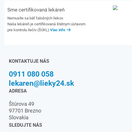
Sme certifikovaná lekáreň
Nemusíte sa báť falošných liekov.
Naša lekáreň je certifikovaná štátnym ústavom
pre kontrolu liečiv (ŠÚKL)
Viac info
KONTAKTUJE NÁS
0911 080 058
lekaren@lieky24.sk
ADRESA
Štúrova 49
97701 Brezno
Slovakia
SLEDUJTE NÁS