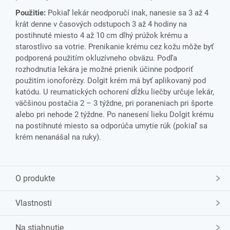
Použitie:
Pokiaľ lekár neodporučí inak, nanesie sa 3 až 4
krát denne v časových odstupoch 3 až 4 hodiny na
postihnuté miesto 4 až 10 cm dlhý prúžok krému a
starostlivo sa votrie. Prenikanie krému cez kožu môže byť
podporená použitím okluzívneho obväzu. Podľa
rozhodnutia lekára je možné prienik účinne podporiť
použitím ionoforézy. Dolgit krém má byť aplikovaný pod
katódu. U reumatických ochorení dĺžku liečby určuje lekár,
väčšinou postačia 2 – 3 týždne, pri poraneniach pri športe
alebo pri nehode 2 týždne. Po nanesení lieku Dolgit krému
na postihnuté miesto sa odporúča umytie rúk (pokiaľ sa
krém nenanášal na ruky).
O produkte
Vlastnosti
Na stiahnutie