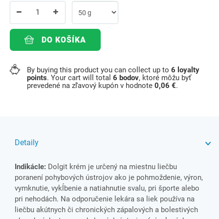
DO KOŠÍKA
By buying this product you can collect up to
6
loyalty
points
. Your cart will total
6
bodov
, ktoré môžu byť
prevedené na zľavový kupón v hodnote
0,06 €
.
Detaily
IndikácIe:
Dolgit krém je určený na miestnu liečbu
poranení pohybových ústrojov ako je pohmoždenie, výron,
vymknutie, vykĺbenie a natiahnutie svalu, pri športe alebo
pri nehodách. Na odporučenie lekára sa liek používa na
liečbu akútnych či chronických zápalových a bolestivých