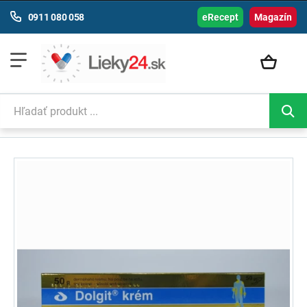
0911 080 058
eRecept
Magazín