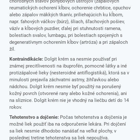
chorobných stavov pohybových ústrojov (zápalových
reumatických ochorení kĺbov, ochorenie chrbtice, opuchov
alebo zápalov mäkkých tkanív, priliehajúcich ku kĺbom,
napr. ťahových váčkov (búrz), šliach, šľachových pošiev,
väzív a kĺbových puzdier, ďalej pri stuhnutosti ramena,
bolestiach svalov, lumbagu, pri bolestiach spojených s
degeneratívnym ochorením kĺbov (artróza) a pri zápaloch
žíl.
KontraindikácIe:
Dolgit krém sa nesmie používať pri
známej precitlivenosti na ibuprofén, pomocné látky a iné
protizápalové lieky (nesteroidné antiflogistiká), ktorá sa v
minulosti prejavila záchvatmi astmy, žihľavkou alebo
nádchou. Dolgit krém nesmie byť použitý na porušený
kožný povrch (otvorené rany alebo kožné ochorenia), ani
na sliznice. Dolgit krém nie je vhodný na liečbu detí do 14
rokov.
Tehotenstvo a dojčenie:
Počas tehotenstva a dojčenia je
možné liek použiť iba na odporučenie lekára. Pri dojčení
sa liek nesmie dlhodobo nanášať na veľké plochy, v
poslednej tretine tehotenstva sa liek nepoužíva.