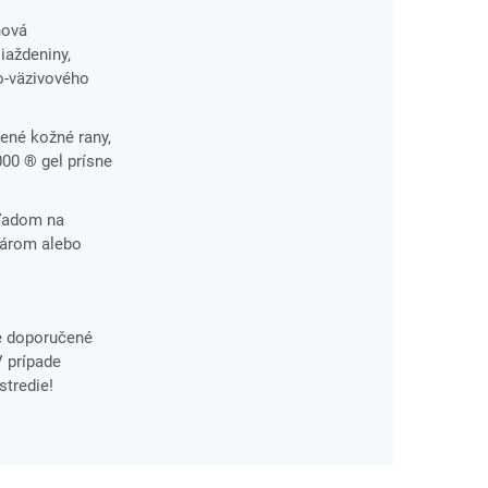
hová
iaždeniny,
o-väzivového
rené kožné rany,
000 ® gel prísne
hľadom na
ekárom alebo
e doporučené
V prípade
stredie!