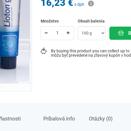
16,23 €
s dph
Množstvo
Obsah balenia
By buying this product you can collect up to
môžu byť prevedené na zľavový kupón v ho
lastnosti
Príbalová info
Otázky (0)