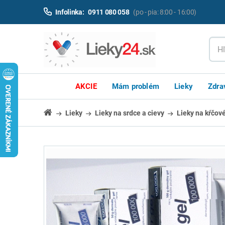
Infolinka:
0911 080 058
(po - pia: 8:00 - 16:00)
AKCIE
Mám problém
Lieky
Zdra
Lieky
Lieky na srdce a cievy
Lieky na kŕčové