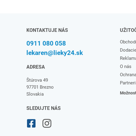
KONTAKTUJE NÁS
UŽITO
Obchod
0911 080 058
Dodaci
lekaren@lieky24.sk
Reklam
O nás
ADRESA
Ochrana
Štúrova 49
Partneri
97701 Brezno
Možnosti
Slovakia
SLEDUJTE NÁS