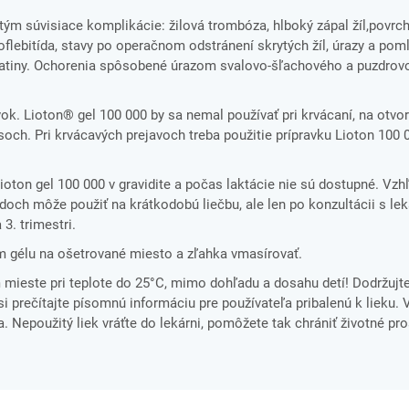
m súvisiace komplikácie: žilová trombóza, hlboký zápal žíl,povrc
koflebitída, stavy po operačnom odstránení skrytých žíl, úrazy a poml
dliatiny. Ochorenia spôsobené úrazom svalovo-šľachového a puzdrov
ok. Lioton® gel 100 000 by sa nemal používať pri krvácaní, na otvo
soch. Pri krvácavých prejavoch treba použitie prípravku Lioton 100 
Lioton gel 100 000 v gravidite a počas laktácie nie sú dostupné. Vz
doch môže použiť na krátkodobú liečbu, ale len po konzultácii s l
3. trimestri.
cm gélu na ošetrované miesto a zľahka vmasírovať.
ieste pri teplote do 25°C, mimo dohľadu a dosahu detí! Dodržujt
i prečítajte písomnú informáciu pre používateľa pribalenú k lieku. 
. Nepoužitý liek vráťte do lekárni, pomôžete tak chrániť životné pro