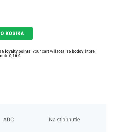
DO KOŠÍKA
16
loyalty points
. Your cart will total
16
bodov
, ktoré
dnote
0,16 €
.
ADC
Na stiahnutie