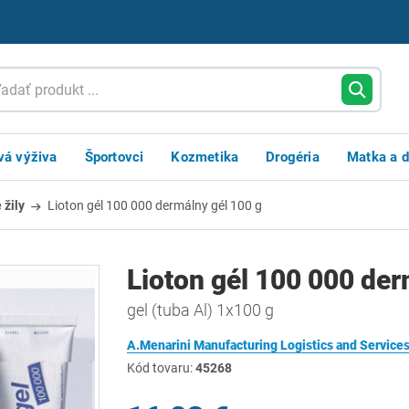
vá výživa
Športovci
Kozmetika
Drogéria
Matka a d
 žily
Lioton gél 100 000 dermálny gél 100 g
Lioton gél 100 000 der
gel (tuba Al) 1x100 g
A.Menarini Manufacturing Logistics and Services
Kód tovaru:
45268