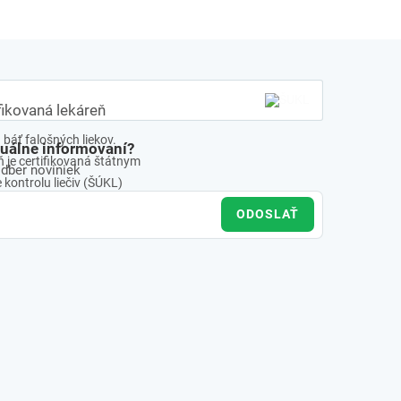
fikovaná lekáreň
báť falošných liekov.
tuálne informovaní?
 je certifikovaná štátnym
odber noviniek
kontrolu liečiv (ŠÚKL)
ODOSLAŤ