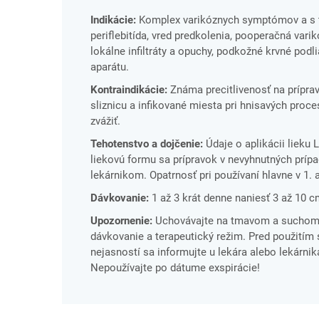
Indikácie:
Komplex varikóznych symptómov a s tý
periflebitída, vred predkolenia, pooperačná vari
lokálne infiltráty a opuchy, podkožné krvné po
aparátu.
Kontraindikácie:
Známa precitlivenosť na príprav
sliznicu a infikované miesta pri hnisavých proce
zvážiť.
Tehotenstvo a dojčenie:
Údaje o aplikácii lieku 
liekovú formu sa prípravok v nevyhnutných prípa
lekárnikom. Opatrnosť pri používaní hlavne v 1. a 
Dávkovanie:
1 až 3 krát denne naniesť 3 až 10 
Upozornenie:
Uchovávajte na tmavom a suchom m
dávkovanie a terapeutický režim. Pred použitím s
nejasností sa informujte u lekára alebo lekárnika
Nepoužívajte po dátume exspirácie!