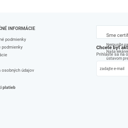
ČNÉ INFORMÁCIE
Sme certi
né podmienky
Nemusíte sa 
e podmienky
Chcete byť ak
Naša lekáreň
Prihláste sa na 
ácie
ústavom pre 
 osobných údajov
 platieb