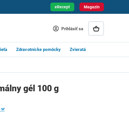
eRecept
Magazín
Prihlásiť sa
ieťa
Zdravotnícke pomôcky
Zvieratá
málny gél 100 g
 sr