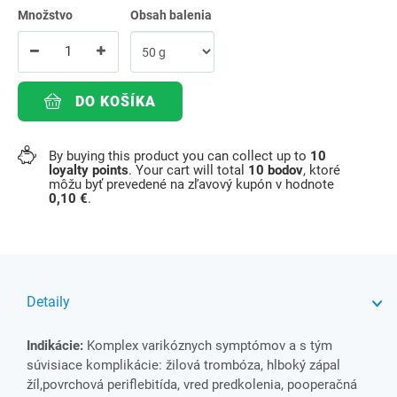
Množstvo
Obsah balenia
DO KOŠÍKA
By buying this product you can collect up to
10
loyalty points
. Your cart will total
10
bodov
, ktoré
môžu byť prevedené na zľavový kupón v hodnote
0,10 €
.
Detaily
Indikácie:
Komplex varikóznych symptómov a s tým
súvisiace komplikácie: žilová trombóza, hlboký zápal
žíl,povrchová periflebitída, vred predkolenia, pooperačná