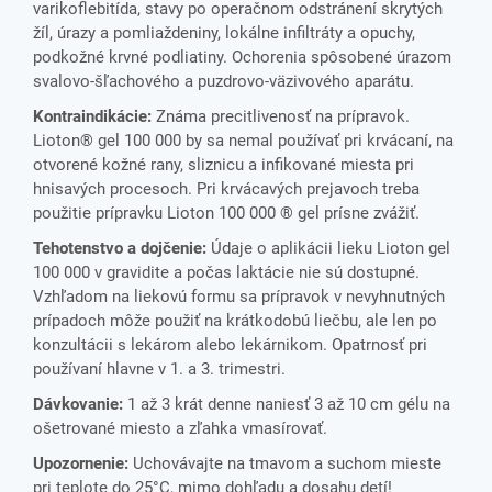
varikoflebitída, stavy po operačnom odstránení skrytých
žíl, úrazy a pomliaždeniny, lokálne infiltráty a opuchy,
podkožné krvné podliatiny. Ochorenia spôsobené úrazom
svalovo-šľachového a puzdrovo-väzivového aparátu.
Kontraindikácie:
Známa precitlivenosť na prípravok.
Lioton® gel 100 000 by sa nemal používať pri krvácaní, na
otvorené kožné rany, sliznicu a infikované miesta pri
hnisavých procesoch. Pri krvácavých prejavoch treba
použitie prípravku Lioton 100 000 ® gel prísne zvážiť.
Tehotenstvo a dojčenie:
Údaje o aplikácii lieku Lioton gel
100 000 v gravidite a počas laktácie nie sú dostupné.
Vzhľadom na liekovú formu sa prípravok v nevyhnutných
prípadoch môže použiť na krátkodobú liečbu, ale len po
konzultácii s lekárom alebo lekárnikom. Opatrnosť pri
používaní hlavne v 1. a 3. trimestri.
Dávkovanie:
1 až 3 krát denne naniesť 3 až 10 cm gélu na
ošetrované miesto a zľahka vmasírovať.
Upozornenie:
Uchovávajte na tmavom a suchom mieste
pri teplote do 25°C, mimo dohľadu a dosahu detí!