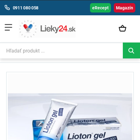
0911 080 058
eRecept
Magazín