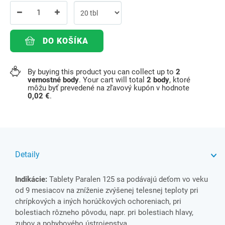
DO KOŠÍKA
By buying this product you can collect up to
2
vernostné body
. Your cart will total
2
body
, ktoré
môžu byť prevedené na zľavový kupón v hodnote
0,02 €
.
Detaily
Indikácie:
Tablety Paralen 125 sa podávajú deťom vo veku
od 9 mesiacov na zníženie zvýšenej telesnej teploty pri
chrípkových a iných horúčkových ochoreniach, pri
bolestiach rôzneho pôvodu, napr. pri bolestiach hlavy,
zubov a pohybového ústrojenstva.