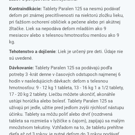
Kontraindikácie:
Tablety Paralen 125 sa nesmú podávať
deťom pri známej precitlivenosti na niektorú zložku lieku,
pri ťažšom ochorení obličiek a pečene alebo pri akútnej
žltačke. Liek sa nepodáva deťom mladším ako 9
mesiacov alebo s telesnou hmotnosťou menšou ako 9
kg.
Tehotenstvo a dojčenie
: Liek je určený pre deti. Údaje nie
sú uvedené.
Dávkovanie:
Tablety Paralen 125 sa podávajú podľa
potreby 3 -krát denne v časových odstupoch najmenej 6
hodín v nasledujúcich dávkach: deťom s telesnou
hmotnosťou: 9 - 12 kg 1 tableta, 13 - 16 kg 1 a 1/2 tablety,
17 - 20 kg 2 tablety. Liečbu môžete ukončiť, akonáhle
ustúpi horúčka alebo bolesť. Tablety Paralen 125 sa
užívajú pri jedle, užitie pred jedlom zvýši rýchlosť nástupu
účinku. Tablety sa môžu poliť alebo drviť (rozdrvená
tableta sa rozmieša v lyžičke s čajom), zapíjajú sa malým
množstvom tekutiny. Vzhľadom na to, že tabletu prehltne
dieťa až od 3 rokov, je nutné deťom do 3 rokov podávať