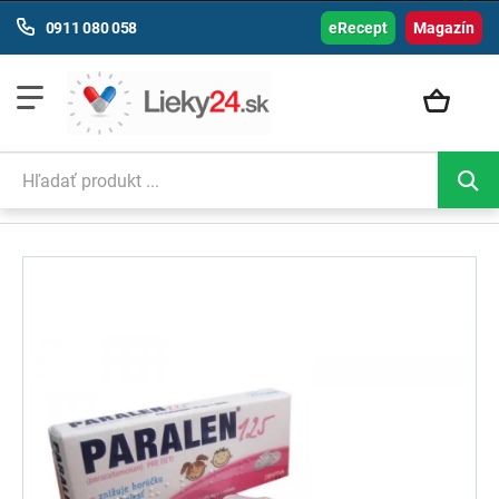
0911 080 058
eRecept
Magazín