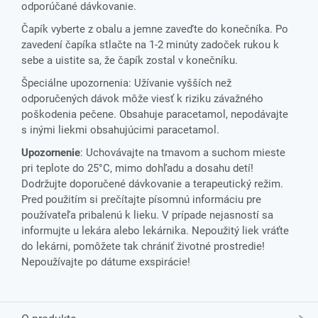
odporúčané dávkovanie.
Čapík vyberte z obalu a jemne zaveďte do konečníka. Po
zavedení čapíka stlačte na 1-2 minúty zadoček rukou k
sebe a uistite sa, že čapík zostal v konečníku.
Špeciálne upozornenia: Užívanie vyšších než
odporučených dávok môže viesť k riziku závažného
poškodenia pečene. Obsahuje paracetamol, nepodávajte
s inými liekmi obsahujúcimi paracetamol.
Upozornenie
: Uchovávajte na tmavom a suchom mieste
pri teplote do 25°C, mimo dohľadu a dosahu detí!
Dodržujte doporučené dávkovanie a terapeutický režim.
Pred použitím si prečítajte písomnú informáciu pre
používateľa pribalenú k lieku. V prípade nejasností sa
informujte u lekára alebo lekárnika. Nepoužitý liek vráťte
do lekárni, pomôžete tak chrániť životné prostredie!
Nepoužívajte po dátume exspirácie!