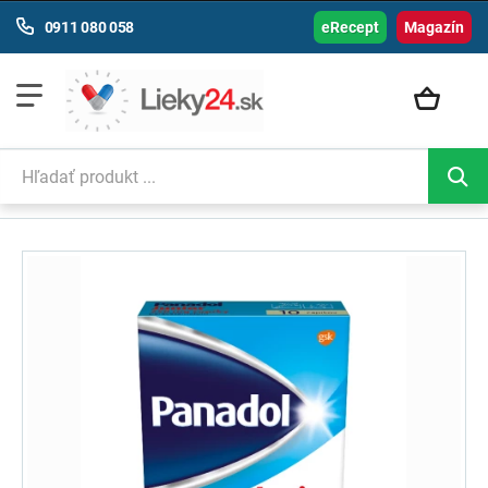
0911 080 058
eRecept
Magazín