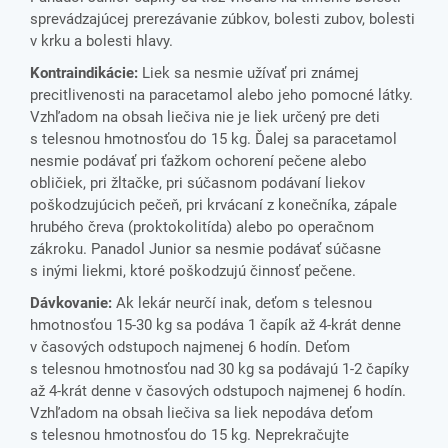
sprevádzajúcej prerezávanie zúbkov, bolesti zubov, bolesti
v krku a bolesti hlavy.
Kontraindikácie:
Liek sa nesmie užívať pri známej
precitlivenosti na paracetamol alebo jeho pomocné látky.
Vzhľadom na obsah liečiva nie je liek určený pre deti
s telesnou hmotnosťou do 15 kg. Ďalej sa paracetamol
nesmie podávať pri ťažkom ochorení pečene alebo
obličiek, pri žltačke, pri súčasnom podávaní liekov
poškodzujúcich pečeň, pri krvácaní z konečníka, zápale
hrubého čreva (proktokolitída) alebo po operačnom
zákroku. Panadol Junior sa nesmie podávať súčasne
s inými liekmi, ktoré poškodzujú činnosť pečene.
Dávkovanie:
Ak lekár neurčí inak, deťom s telesnou
hmotnosťou 15-30 kg sa podáva 1 čapík až 4-krát denne
v časových odstupoch najmenej 6 hodín. Deťom
s telesnou hmotnosťou nad 30 kg sa podávajú 1-2 čapíky
až 4-krát denne v časových odstupoch najmenej 6 hodín.
Vzhľadom na obsah liečiva sa liek nepodáva deťom
s telesnou hmotnosťou do 15 kg. Neprekračujte