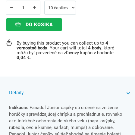
DO KOŠÍKA
By buying this product you can collect up to
4
vernostné body
. Your cart will total
4
body
, ktoré
môžu byť prevedené na zľavový kupón v hodnote
0,04 €
.
Detaily
Indikácie:
Panadol Junior čapíky sú určené na zníženie
horúčky sprevádzajúcej chrípku a prechladnutie, rovnako
ako infekčné ochorenia detského veku (napr. osýpky,
rubeola, ovčie kiahne, šarlach, mumps) a očkovanie.
Panadol Junior čapíky sú tiež vhodné na tlmenie bolesti