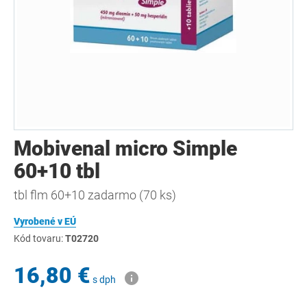
Mobivenal micro Simple
60+10 tbl
tbl flm 60+10 zadarmo (70 ks)
Vyrobené v EÚ
Kód tovaru:
T02720
16,80 €
s dph