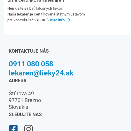
Sme certifikovaná lekáreň
Nemusíte sa báť falošných liekov.
Naša lekáreň je certifikovaná štátnym ústavom
pre kontrolu liečiv (ŠÚKL)
Viac info
KONTAKTUJE NÁS
0911 080 058
lekaren@lieky24.sk
ADRESA
Štúrova 49
97701 Brezno
Slovakia
SLEDUJTE NÁS