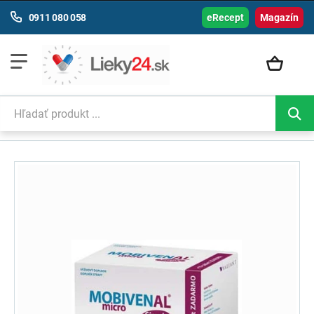
0911 080 058
eRecept
Magazín