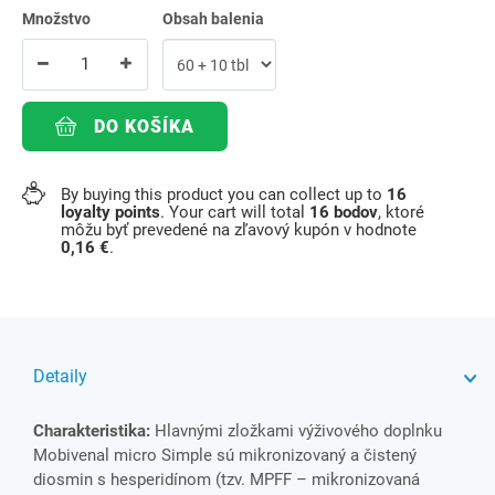
Množstvo
Obsah balenia
DO KOŠÍKA
By buying this product you can collect up to
16
loyalty points
. Your cart will total
16
bodov
, ktoré
môžu byť prevedené na zľavový kupón v hodnote
0,16 €
.
Detaily
Charakteristika:
Hlavnými zložkami výživového doplnku
Mobivenal micro Simple sú mikronizovaný a čistený
diosmin s hesperidínom (tzv. MPFF – mikronizovaná