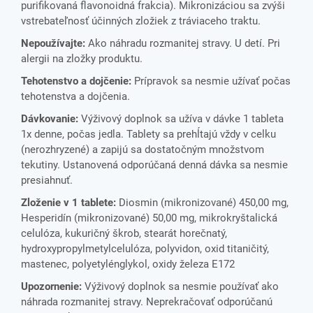
purifikovaná flavonoidná frakcia). Mikronizáciou sa zvýši
vstrebateľnosť účinných zložiek z tráviaceho traktu.
Nepoužívajte:
Ako náhradu rozmanitej stravy. U detí. Pri
alergii na zložky produktu.
Tehotenstvo a dojčenie:
Prípravok sa nesmie užívať počas
tehotenstva a dojčenia.
Dávkovanie:
Výživový doplnok sa užíva v dávke 1 tableta
1x denne, počas jedla. Tablety sa prehĺtajú vždy v celku
(nerozhryzené) a zapijú sa dostatočným množstvom
tekutiny. Ustanovená odporúčaná denná dávka sa nesmie
presiahnuť.
Zloženie v 1 tablete:
Diosmin (mikronizované) 450,00 mg,
Hesperidín (mikronizované) 50,00 mg, mikrokryštalická
celulóza, kukuričný škrob, stearát horečnatý,
hydroxypropylmetylcelulóza, polyvidon, oxid titaničitý,
mastenec, polyetylénglykol, oxidy železa E172
Upozornenie:
Výživový doplnok sa nesmie používať ako
náhrada rozmanitej stravy. Neprekračovať odporúčanú