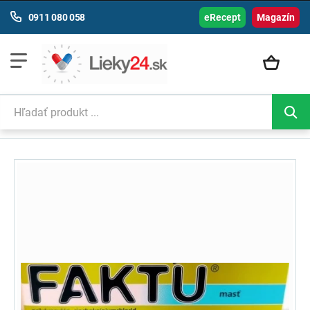
0911 080 058
eRecept
Magazín