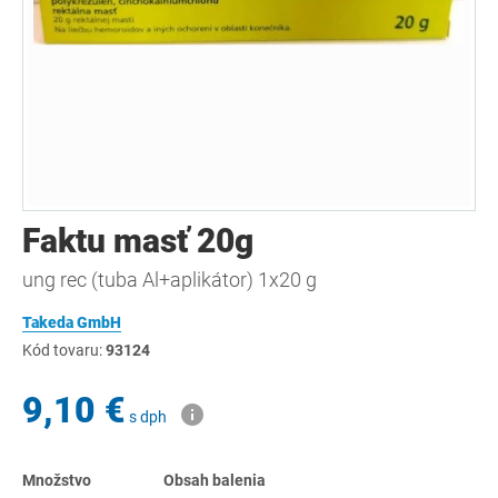
Faktu masť 20g
ung rec (tuba Al+aplikátor) 1x20 g
Takeda GmbH
Kód tovaru:
93124
9,10 €
s dph
Množstvo
Obsah balenia