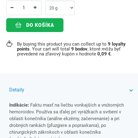
DO KOŠÍKA
By buying this product you can collect up to
9
loyalty
points
. Your cart will total
9
bodov
, ktoré môžu byť
prevedené na zľavový kupón v hodnote
0,09 €
.
Detaily
Indikácie:
Faktu masť na liečbu vonkajších a vnútorných
hemoroidov. Používa sa ďalej pri vyrážkach a svrbení v
oblasti konečníka (análne ekzémy, začervenanie) a pri
drobných rankách (pľuzgiere a popraskania), po
chirurgických zákrokoch v oblasti konečníka