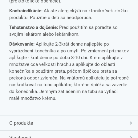
(proktokolické operácie).
Kontraindikácie:
Ak ste alergický/á na ktorúkoľvek zložku
produktu. Použitie u detí sa neodporúča.
Tehotenstvo a dojčenie:
Pred použitím sa poraďte so
svojím lekárom alebo lekárnikom.
Dávkovanie:
Aplikujte 2-3krát denne najlepšie po
vyprázdnení konečníka a po umytí. Po zmiernení príznakov
aplikujte - krát denne po dobu 8-10 dní. Krém aplikujte v
množstve cca veľkosti hrachu a aplikujte do oblasti
konečníka s použitím prsta, pričom špičkou prsta sa
prekoná odpor zvierača. Na vnútornú aplikáciu je potrebné
naskrutkovať na tubu aplikátor, ktorého špička sa zavedie
do konečníka. Jemným zatlačením na tubu sa vytlačí
malé množstvo krému.
O produkte
Vlastnosti