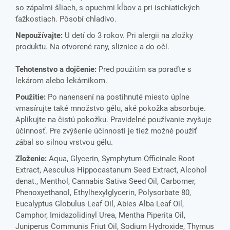
so zápalmi šliach, s opuchmi kĺbov a pri ischiatických
ťažkostiach. Pôsobí chladivo.
Nepoužívajte:
U detí do 3 rokov. Pri alergii na zložky
produktu. Na otvorené rany, sliznice a do očí.
Tehotenstvo a dojčenie:
Pred použitím sa poraďte s
lekárom alebo lekárnikom.
Použitie:
Po nanensení na postihnuté miesto úplne
vmasírujte také množstvo gélu, aké pokožka absorbuje.
Aplikujte na čistú pokožku. Pravidelné používanie zvyšuje
účinnosť. Pre zvýšenie účinnosti je tiež možné použiť
zábal so silnou vrstvou gélu.
Zloženie:
Aqua, Glycerin, Symphytum Officinale Root
Extract, Aesculus Hippocastanum Seed Extract, Alcohol
denat., Menthol, Cannabis Sativa Seed Oil, Carbomer,
Phenoxyethanol, Ethylhexylglycerin, Polysorbate 80,
Eucalyptus Globulus Leaf Oil, Abies Alba Leaf Oil,
Camphor, Imidazolidinyl Urea, Mentha Piperita Oil,
Juniperus Communis Friut Oil, Sodium Hydroxide, Thymus