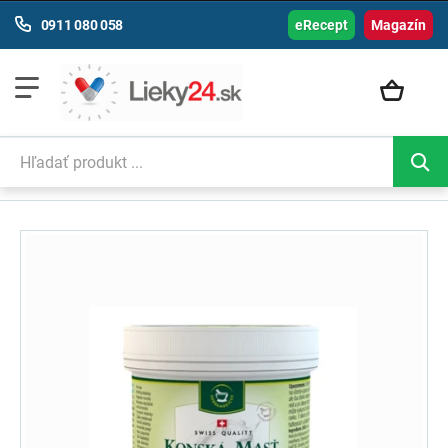
0911 080 058
eRecept
Magazín