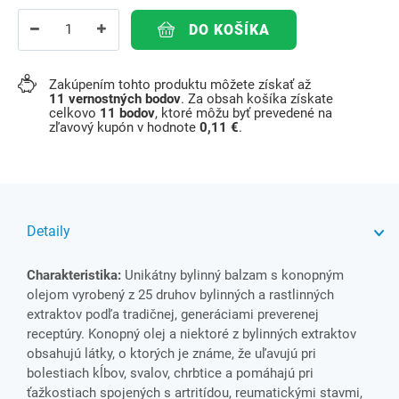
DO KOŠÍKA
Zakúpením tohto produktu môžete získať až
11
vernostných bodov
. Za obsah košíka získate
celkovo
11
bodov
, ktoré môžu byť prevedené na
zľavový kupón v hodnote
0,11 €
.
Detaily
Charakteristika:
Unikátny bylinný balzam s konopným
olejom vyrobený z 25 druhov bylinných a rastlinných
extraktov podľa tradičnej, generáciami preverenej
receptúry. Konopný olej a niektoré z bylinných extraktov
obsahujú látky, o ktorých je známe, že uľavujú pri
bolestiach kĺbov, svalov, chrbtice a pomáhajú pri
ťažkostiach spojených s artritídou, reumatickými stavmi,