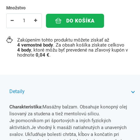
Množstvo
DO KOŠÍKA
Zakúpením tohto produktu môžete získať až
4
vernostné body
. Za obsah košíka získate celkovo
4
body
, ktoré môžu byť prevedené na zľavový kupón v
hodnote
0,04 €
.
Detaily
Charakteristika:
Masážny balzam. Obsahuje konopný olej
lisovaný za studena a tiež mentolovú silicu.
Je pomocníkom pri športových a iných fyzických
aktivitách.Je vhodný k masáži natiahnutých a unavených
svalov. Ukľudňuje bolesti chrbta, kĺbov a končatín pri