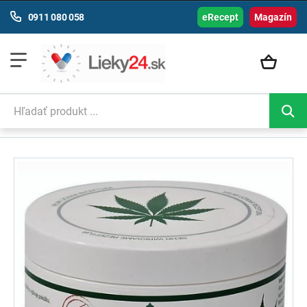
0911 080 058
eRecept
Magazín