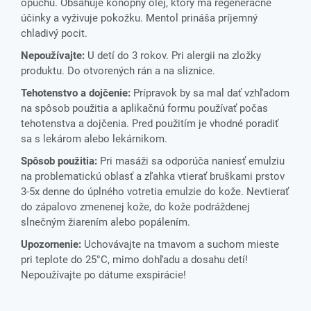
opuchu. Obsahuje konopný olej, ktorý má regeneračné
účinky a vyživuje pokožku. Mentol prináša príjemný
chladivý pocit.
Nepoužívajte:
U detí do 3 rokov. Pri alergii na zložky
produktu. Do otvorených rán a na sliznice.
Tehotenstvo a dojčenie:
Prípravok by sa mal dať vzhľadom
na spôsob použitia a aplikačnú formu používať počas
tehotenstva a dojčenia. Pred použitím je vhodné poradiť
sa s lekárom alebo lekárnikom.
Spôsob použitia:
Pri masáži sa odporúča naniesť emulziu
na problematickú oblasť a zľahka vtierať bruškami prstov
3-5x denne do úplného votretia emulzie do kože. Nevtierať
do zápalovo zmenenej kože, do kože podráždenej
slnečným žiarením alebo popálením.
Upozornenie:
Uchovávajte na tmavom a suchom mieste
pri teplote do 25°C, mimo dohľadu a dosahu detí!
Nepoužívajte po dátume exspirácie!