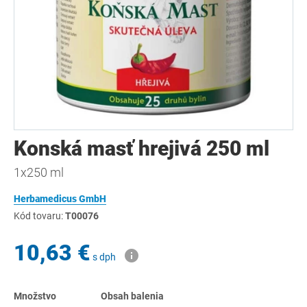
Konská masť hrejivá 250 ml
1x250 ml
Herbamedicus GmbH
Kód tovaru:
T00076
10,63 €
s dph
Množstvo
Obsah balenia