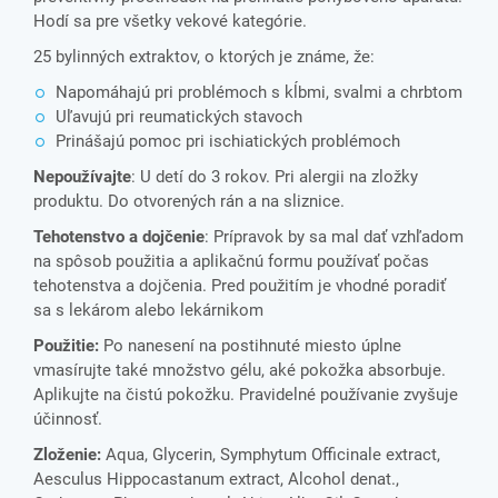
Hodí sa pre všetky vekové kategórie.
25 bylinných extraktov, o ktorých je známe, že:
Napomáhajú pri problémoch s kĺbmi, svalmi a chrbtom
Uľavujú pri reumatických stavoch
Prinášajú pomoc pri ischiatických problémoch
Nepoužívajte
: U detí do 3 rokov. Pri alergii na zložky
produktu. Do otvorených rán a na sliznice.
Tehotenstvo a dojčenie
: Prípravok by sa mal dať vzhľadom
na spôsob použitia a aplikačnú formu používať počas
tehotenstva a dojčenia. Pred použitím je vhodné poradiť
sa s lekárom alebo lekárnikom
Použitie:
Po nanesení na postihnuté miesto úplne
vmasírujte také množstvo gélu, aké pokožka absorbuje.
Aplikujte na čistú pokožku. Pravidelné používanie zvyšuje
účinnosť.
Zloženie:
Aqua, Glycerin, Symphytum Officinale extract,
Aesculus Hippocastanum extract, Alcohol denat.,