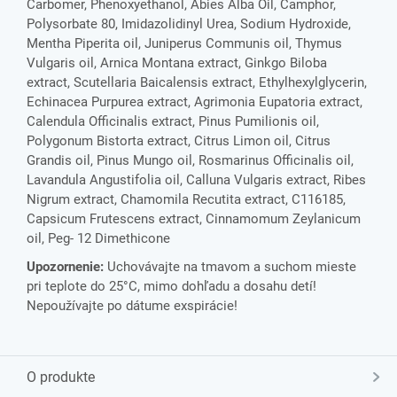
Carbomer, Phenoxyethanol, Abies Alba Oil, Camphor,
Polysorbate 80, Imidazolidinyl Urea, Sodium Hydroxide,
Mentha Piperita oil, Juniperus Communis oil, Thymus
Vulgaris oil, Arnica Montana extract, Ginkgo Biloba
extract, Scutellaria Baicalensis extract, Ethylhexylglycerin,
Echinacea Purpurea extract, Agrimonia Eupatoria extract,
Calendula Officinalis extract, Pinus Pumilionis oil,
Polygonum Bistorta extract, Citrus Limon oil, Citrus
Grandis oil, Pinus Mungo oil, Rosmarinus Officinalis oil,
Lavandula Angustifolia oil, Calluna Vulgaris extract, Ribes
Nigrum extract, Chamomila Recutita extract, C116185,
Capsicum Frutescens extract, Cinnamomum Zeylanicum
oil, Peg- 12 Dimethicone
Upozornenie:
Uchovávajte na tmavom a suchom mieste
pri teplote do 25°C, mimo dohľadu a dosahu detí!
Nepoužívajte po dátume exspirácie!
O produkte