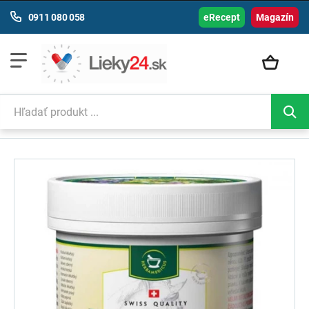
0911 080 058
eRecept
Magazín