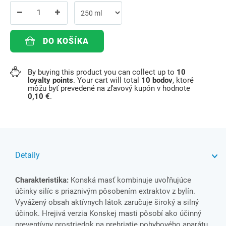
DO KOŠÍKA
By buying this product you can collect up to
10
loyalty points
. Your cart will total
10
bodov
, ktoré
môžu byť prevedené na zľavový kupón v hodnote
0,10 €
.
Detaily
Charakteristika:
Konská masť kombinuje uvoľňujúce
účinky silíc s priaznivým pôsobením extraktov z bylín.
Vyvážený obsah aktívnych látok zaručuje široký a silný
účinok. Hrejivá verzia Konskej masti pôsobí ako účinný
preventívny prostriedok na prehriatie pohybového aparátu.