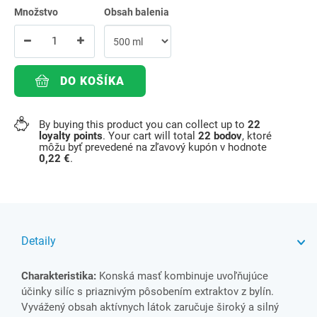
Množstvo
Obsah balenia
DO KOŠÍKA
By buying this product you can collect up to
22
loyalty points
. Your cart will total
22
bodov
, ktoré
môžu byť prevedené na zľavový kupón v hodnote
0,22 €
.
Detaily
Charakteristika:
Konská masť kombinuje uvoľňujúce
účinky silíc s priaznivým pôsobením extraktov z bylín.
Vyvážený obsah aktívnych látok zaručuje široký a silný