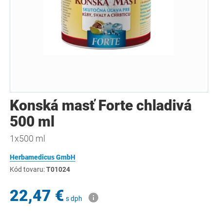
Konská masť Forte chladivá
500 ml
1x500 ml
Herbamedicus GmbH
Kód tovaru:
T01024
22,47 €
s dph