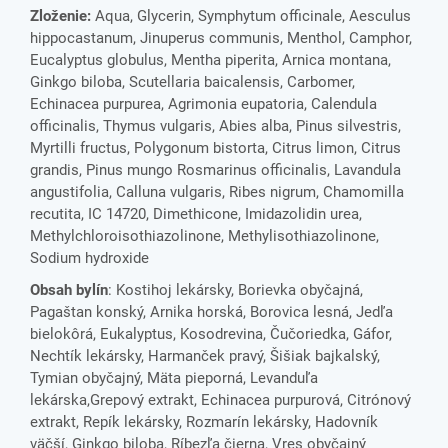
Zloženie:
Aqua, Glycerin, Symphytum officinale, Aesculus
hippocastanum, Jinuperus communis, Menthol, Camphor,
Eucalyptus globulus, Mentha piperita, Arnica montana,
Ginkgo biloba, Scutellaria baicalensis, Carbomer,
Echinacea purpurea, Agrimonia eupatoria, Calendula
officinalis, Thymus vulgaris, Abies alba, Pinus silvestris,
Myrtilli fructus, Polygonum bistorta, Citrus limon, Citrus
grandis, Pinus mungo Rosmarinus officinalis, Lavandula
angustifolia, Calluna vulgaris, Ribes nigrum, Chamomilla
recutita, IC 14720, Dimethicone, Imidazolidin urea,
Methylchloroisothiazolinone, Methylisothiazolinone,
Sodium hydroxide
Obsah bylín
: Kostihoj lekársky, Borievka obyčajná,
Pagaštan konský, Arnika horská, Borovica lesná, Jedľa
bielokôrá, Eukalyptus, Kosodrevina, Čučoriedka, Gáfor,
Nechtík lekársky, Harmanček pravý, Šišiak bajkalský,
Tymian obyčajný, Mäta pieporná, Levanduľa
lekárska,Grepový extrakt, Echinacea purpurová, Citrónový
extrakt, Repík lekársky, Rozmarín lekársky, Hadovník
väčší, Ginkgo biloba, Ríbezľa čierna, Vres obyčajný