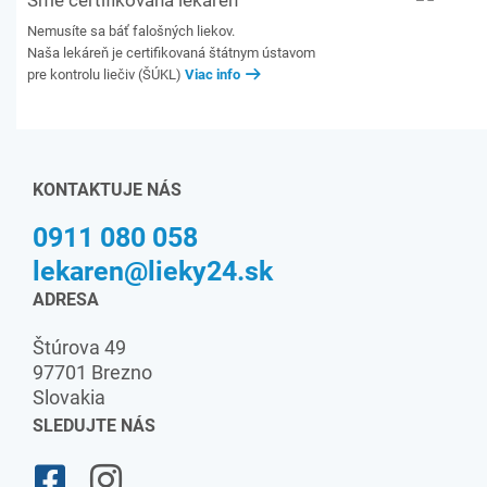
Sme certifikovaná lekáreň
Nemusíte sa báť falošných liekov.
Naša lekáreň je certifikovaná štátnym ústavom
pre kontrolu liečiv (ŠÚKL)
Viac info
KONTAKTUJE NÁS
0911 080 058
lekaren@lieky24.sk
ADRESA
Štúrova 49
97701 Brezno
Slovakia
SLEDUJTE NÁS