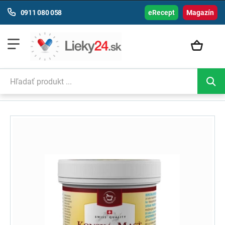
0911 080 058
eRecept
Magazín