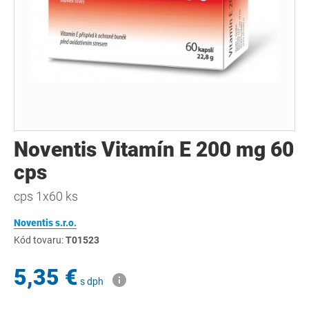
Noventis Vitamín E 200 mg 60
cps
cps 1x60 ks
Noventis s.r.o.
Kód tovaru:
T01523
5,35 €
s dph