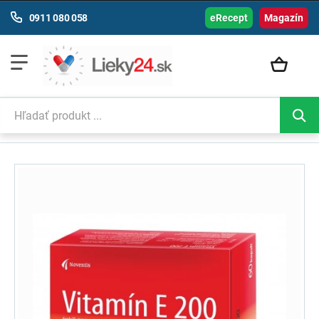
0911 080 058
eRecept
Magazín