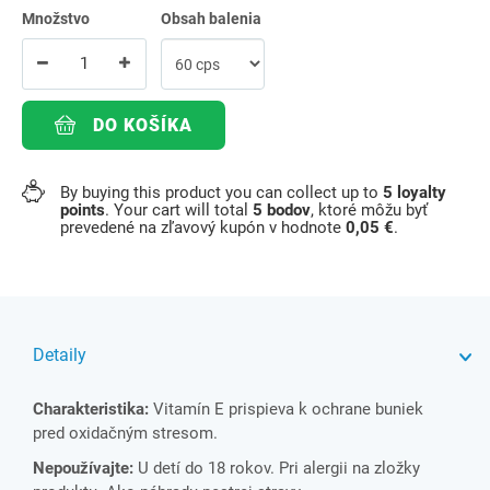
Množstvo
Obsah balenia
DO KOŠÍKA
By buying this product you can collect up to
5
loyalty
points
. Your cart will total
5
bodov
, ktoré môžu byť
prevedené na zľavový kupón v hodnote
0,05 €
.
Detaily
Charakteristika:
Vitamín E prispieva k ochrane buniek
pred oxidačným stresom.
Nepoužívajte:
U detí do 18 rokov. Pri alergii na zložky