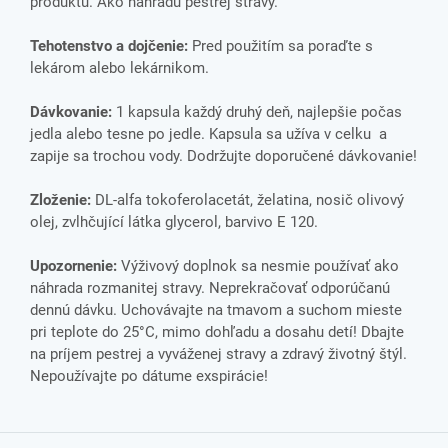
produktu. Ako náhradu pestrej stravy.
Tehotenstvo a dojčenie:
Pred použitím sa poraďte s
lekárom alebo lekárnikom.
Dávkovanie:
1 kapsula každý druhý deň, najlepšie počas
jedla alebo tesne po jedle. Kapsula sa užíva v celku a
zapije sa trochou vody. Dodržujte doporučené dávkovanie!
Zloženie:
DL-alfa tokoferolacetát, želatina, nosič olivový
olej, zvlhčující látka glycerol, barvivo E 120.
Upozornenie:
Výživový doplnok sa nesmie používať ako
náhrada rozmanitej stravy. Neprekračovať odporúčanú
dennú dávku. Uchovávajte na tmavom a suchom mieste
pri teplote do 25°C, mimo dohľadu a dosahu detí! Dbajte
na príjem pestrej a vyváženej stravy a zdravý životný štýl.
Nepoužívajte po dátume exspirácie!