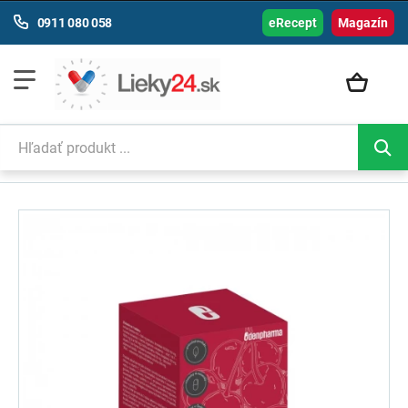
0911 080 058
eRecept
Magazín