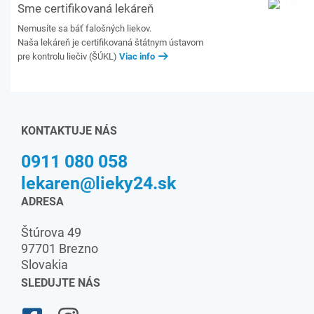
Sme certifikovaná lekáreň
Nemusíte sa báť falošných liekov.
Naša lekáreň je certifikovaná štátnym ústavom
pre kontrolu liečiv (ŠÚKL)
Viac info
KONTAKTUJE NÁS
0911 080 058
lekaren@lieky24.sk
ADRESA
Štúrova 49
97701 Brezno
Slovakia
SLEDUJTE NÁS