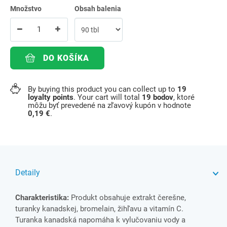
Množstvo
Obsah balenia
DO KOŠÍKA
By buying this product you can collect up to
19
loyalty points
. Your cart will total
19
bodov
, ktoré
môžu byť prevedené na zľavový kupón v hodnote
0,19 €
.
Detaily
Charakteristika:
Produkt obsahuje extrakt čerešne,
turanky kanadskej, bromelain, žihľavu a vitamín C.
Turanka kanadská napomáha k vylučovaniu vody a