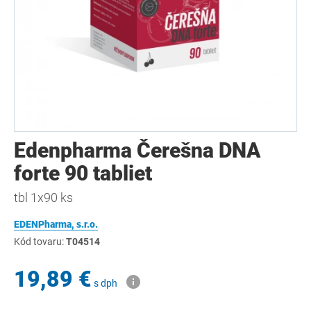
Edenpharma Čerešna DNA
forte 90 tabliet
tbl 1x90 ks
EDENPharma, s.r.o.
Kód tovaru:
T04514
19,89 €
s dph