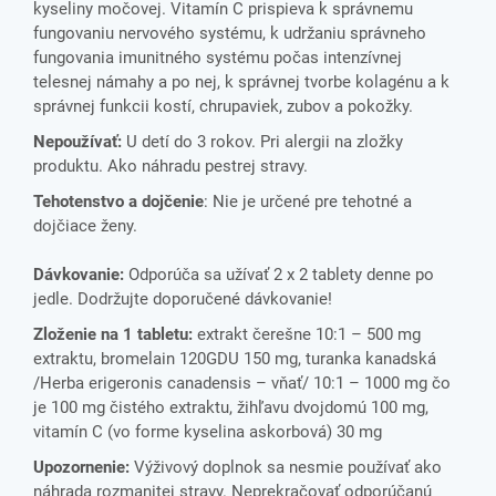
kyseliny močovej. Vitamín C prispieva k správnemu
fungovaniu nervového systému, k udržaniu správneho
fungovania imunitného systému počas intenzívnej
telesnej námahy a po nej, k správnej tvorbe kolagénu a k
správnej funkcii kostí, chrupaviek, zubov a pokožky.
Nepoužívať:
U detí do 3 rokov. Pri alergii na zložky
produktu. Ako náhradu pestrej stravy.
Tehotenstvo a dojčenie
: Nie je určené pre tehotné a
dojčiace ženy.
Dávkovanie:
Odporúča sa užívať 2 x 2 tablety denne po
jedle. Dodržujte doporučené dávkovanie!
Zloženie na 1 tabletu:
extrakt čerešne 10:1 – 500 mg
extraktu, bromelain 120GDU 150 mg, turanka kanadská
/Herba erigeronis canadensis – vňať/ 10:1 – 1000 mg čo
je 100 mg čistého extraktu, žihľavu dvojdomú 100 mg,
vitamín C (vo forme kyselina askorbová) 30 mg
Upozornenie:
Výživový doplnok sa nesmie používať ako
náhrada rozmanitej stravy. Neprekračovať odporúčanú