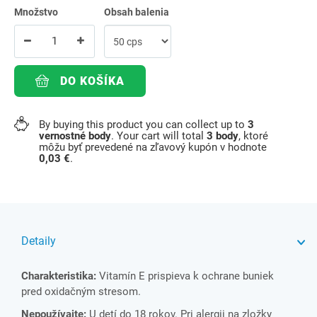
Množstvo
Obsah balenia
DO KOŠÍKA
By buying this product you can collect up to
3
vernostné body
. Your cart will total
3
body
, ktoré
môžu byť prevedené na zľavový kupón v hodnote
0,03 €
.
Detaily
Charakteristika:
Vitamín E prispieva k ochrane buniek
pred oxidačným stresom.
Nepoužívajte:
U detí do 18 rokov. Pri alergii na zložky