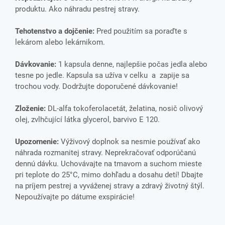
produktu. Ako náhradu pestrej stravy.
Tehotenstvo a dojčenie:
Pred použitím sa poraďte s
lekárom alebo lekárnikom.
Dávkovanie:
1 kapsula denne, najlepšie počas jedla alebo
tesne po jedle. Kapsula sa užíva v celku a zapije sa
trochou vody. Dodržujte doporučené dávkovanie!
Zloženie:
DL-alfa tokoferolacetát, želatina, nosič olivový
olej, zvlhčující látka glycerol, barvivo E 120.
Upozornenie:
Výživový doplnok sa nesmie používať ako
náhrada rozmanitej stravy. Neprekračovať odporúčanú
dennú dávku. Uchovávajte na tmavom a suchom mieste
pri teplote do 25°C, mimo dohľadu a dosahu detí! Dbajte
na príjem pestrej a vyváženej stravy a zdravý životný štýl.
Nepoužívajte po dátume exspirácie!