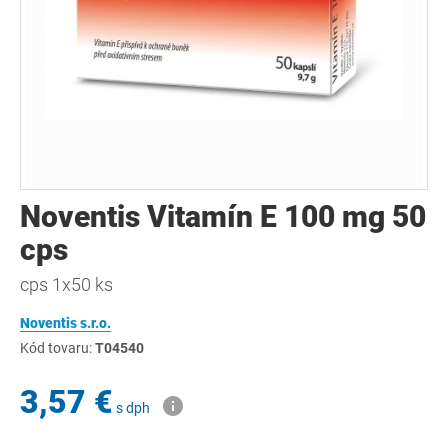
Noventis Vitamín E 100 mg 50
cps
cps 1x50 ks
Noventis s.r.o.
Kód tovaru:
T04540
3,57 €
s dph