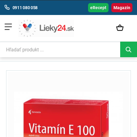
0911 080 058
eRecept
Magazín