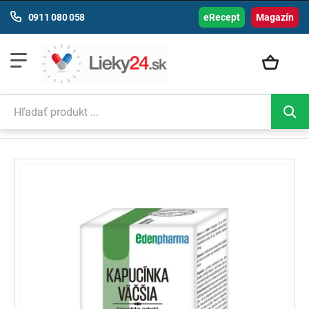
0911 080 058
eRecept
Magazín