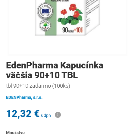
EdenPharma Kapucínka
väčšia 90+10 TBL
tbl 90+10 zadarmo (100ks)
EDENPharma, s.r.o.
12,32 €
s dph
Množstvo