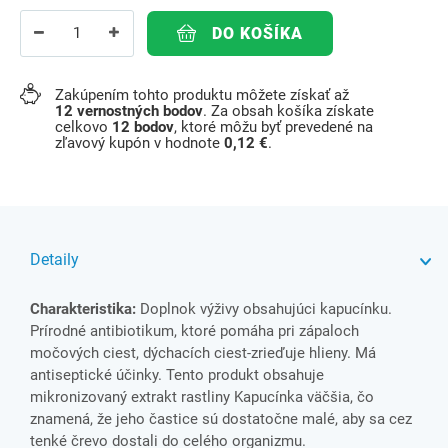
DO KOŠÍKA
Zakúpením tohto produktu môžete získať až
12
vernostných bodov
. Za obsah košíka získate
celkovo
12
bodov
, ktoré môžu byť prevedené na
zľavový kupón v hodnote
0,12 €
.
Detaily
Charakteristika:
Doplnok výživy obsahujúci kapucínku.
Prírodné antibiotikum, ktoré pomáha pri zápaloch
močových ciest, dýchacích ciest-zrieďuje hlieny. Má
antiseptické účinky. Tento produkt obsahuje
mikronizovaný extrakt rastliny Kapucínka väčšia, čo
znamená, že jeho častice sú dostatočne malé, aby sa cez
tenké črevo dostali do celého organizmu.