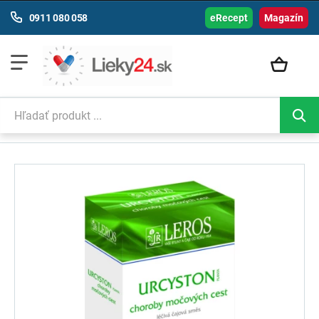
0911 080 058
eRecept
Magazín