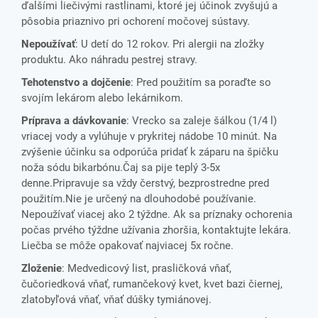
ďalšími liečivými rastlinami, ktoré jej účinok zvyšujú a
pôsobia priaznivo pri ochorení močovej sústavy.
Nepoužívať
: U detí do 12 rokov. Pri alergii na zložky
produktu. Ako náhradu pestrej stravy.
Tehotenstvo a dojčenie
: Pred použitím sa poraďte so
svojím lekárom alebo lekárnikom.
Príprava a dávkovanie
: Vrecko sa zaleje šálkou (1/4 l)
vriacej vody a vylúhuje v prykritej nádobe 10 minút. Na
zvýšenie účinku sa odporúča pridať k záparu na špičku
noža sódu bikarbónu.Čaj sa pije teplý 3-5x
denne.Pripravuje sa vždy čerstvý, bezprostredne pred
použitím.Nie je určený na dlouhodobé používanie.
Nepoužívať viacej ako 2 týždne. Ak sa príznaky ochorenia
počas prvého týždne užívania zhoršia, kontaktujte lekára.
Liečba se môže opakovať najviacej 5x ročne.
Zloženie
: Medvedicový list, prasličková vňať,
čučoriedková vňať, rumančekový kvet, kvet bazi čiernej,
zlatobyľová vňať, vňať dúšky tymiánovej.