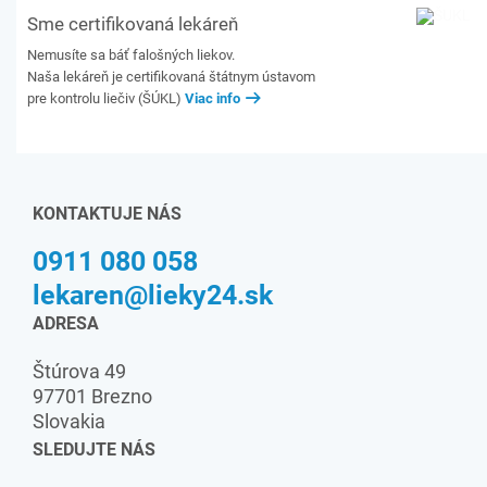
Sme certifikovaná lekáreň
Nemusíte sa báť falošných liekov.
Naša lekáreň je certifikovaná štátnym ústavom
pre kontrolu liečiv (ŠÚKL)
Viac info
KONTAKTUJE NÁS
0911 080 058
lekaren@lieky24.sk
ADRESA
Štúrova 49
97701 Brezno
Slovakia
SLEDUJTE NÁS