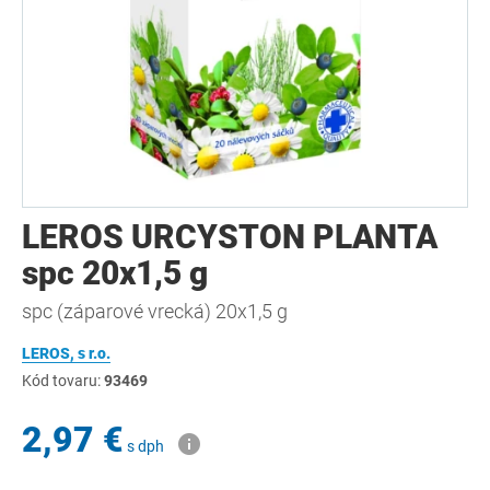
LEROS URCYSTON PLANTA
spc 20x1,5 g
spc (záparové vrecká) 20x1,5 g
LEROS, s r.o.
Kód tovaru:
93469
2,97 €
s dph