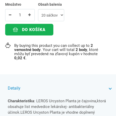
Množstvo
Obsah balenia
DO KOŠÍKA
By buying this product you can collect up to
2
vernostné body
. Your cart will total
2
body
, ktoré
môžu byť prevedené na zľavový kupón v hodnote
0,02 €
.
Detaily
Charakteristika
: LEROS Urcyston Planta je čajovina,ktorá
obsahuje list medvedice lekárskej- antibakteriálny
účinok.LEROS Urcyston Planta je vhodne doplnený