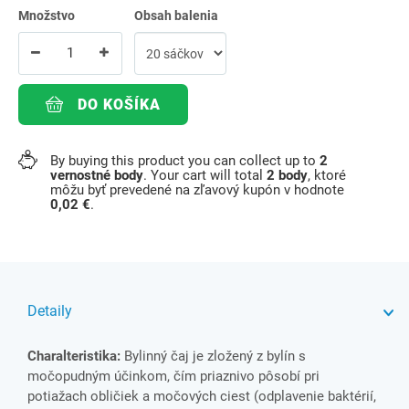
Množstvo
Obsah balenia
DO KOŠÍKA
By buying this product you can collect up to
2
vernostné body
. Your cart will total
2
body
, ktoré
môžu byť prevedené na zľavový kupón v hodnote
0,02 €
.
Detaily
Charalteristika:
Bylinný čaj je zložený z bylín s
močopudným účinkom, čím priaznivo pôsobí pri
potiažach obličiek a močových ciest (odplavenie baktérií,