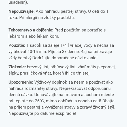
usadenín).
Nepoužívajte:
Ako náhradu pestrej stravy. U detí do 1
roka. Pri alergii na zložky produktu.
Tehotenstvo a dojčenie:
Pred použitím sa poraďte s
lekárom alebo lekárnikom.
Použitie:
1 sáčok sa zaleje 1/4 l vriacej vody a nechá sa
vylúhovať 10-15 min. Pije sa 3x denne. 4aj sa pripravuje
vždy čerstvý.Dodržujte doporučené dávkovanie!
Zloženie:
brezový list, pŕhľavový list, vňať mäty piepornej,
šípky, prasličková vňať, koreň ihlice tŕnistej
Upozornenie
: Výživový doplnok sa nesmie používať ako
náhrada rozmanitej stravy. Neprekračovať odporúčanú
dennú dávku. Uchovávajte na tmavom a suchom mieste
pri teplote do 25°C, mimo dohľadu a dosahu detí! Dbajte
na príjem pestrej a vyváženej stravy a zdravý životný štýl.
Nepoužívajte po dátume exspirácie!