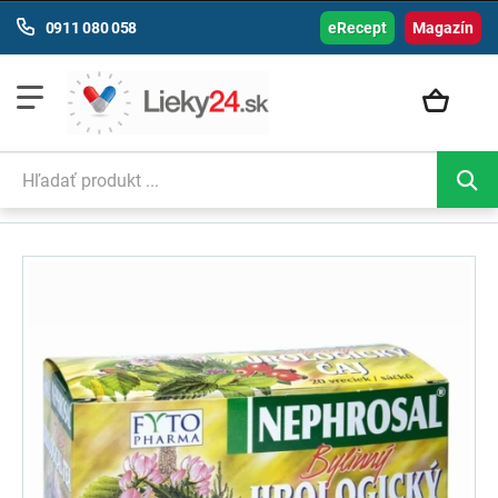
0911 080 058
eRecept
Magazín