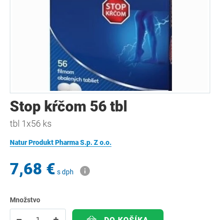
Stop kŕčom 56 tbl
tbl 1x56 ks
Natur Produkt Pharma S.p. Z o.o.
7,68 €
s dph
Množstvo