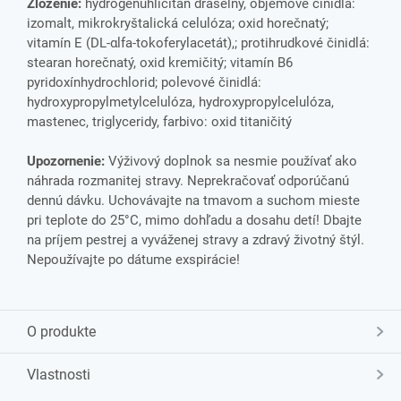
Zloženie:
hydrogénuhličitan draselný, objemové činidlá:
izomalt, mikrokryštalická celulóza; oxid horečnatý;
vitamín E (DL-αlfa-tokoferylacetát),; protihrudkové činidlá:
stearan horečnatý, oxid kremičitý; vitamín B6
pyridoxínhydrochlorid; polevové činidlá:
hydroxypropylmetylcelulóza, hydroxypropylcelulóza,
mastenec, triglyceridy, farbivo: oxid titaničitý
Upozornenie:
Výživový doplnok sa nesmie používať ako
náhrada rozmanitej stravy. Neprekračovať odporúčanú
dennú dávku. Uchovávajte na tmavom a suchom mieste
pri teplote do 25°C, mimo dohľadu a dosahu detí! Dbajte
na príjem pestrej a vyváženej stravy a zdravý životný štýl.
Nepoužívajte po dátume exspirácie!
O produkte
Vlastnosti