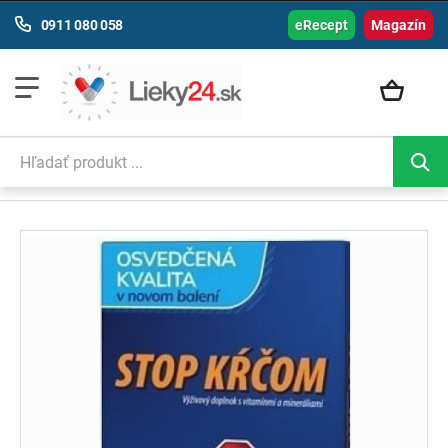
0911 080 058
eRecept
Magazín