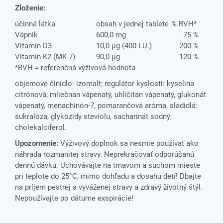
Zloženie:
účinná látka
obsah v jednej tablete
% RVH*
Vápnik
600,0 mg
75 %
Vitamín D3
10,0 μg (400 I.U.)
200 %
Vitamín K2 (MK-7)
90,0 μg
120 %
*RVH = referenčná výživová hodnota
objemové činidlo: izomalt; regulátor kyslosti: kyselina
citrónová; mliečnan vápenatý, uhličitan vápenatý, glukonát
vápenatý, menachinón-7, pomarančová aróma, sladidlá:
sukralóza, glykozidy steviolu, sacharinát sodný;
cholekalciferol.
Upozornenie:
Výživový doplnok sa nesmie používať ako
náhrada rozmanitej stravy. Neprekračovať odporúčanú
dennú dávku. Uchovávajte na tmavom a suchom mieste
pri teplote do 25°C, mimo dohľadu a dosahu detí! Dbajte
na príjem pestrej a vyváženej stravy a zdravý životný štýl.
Nepoužívajte po dátume exspirácie!