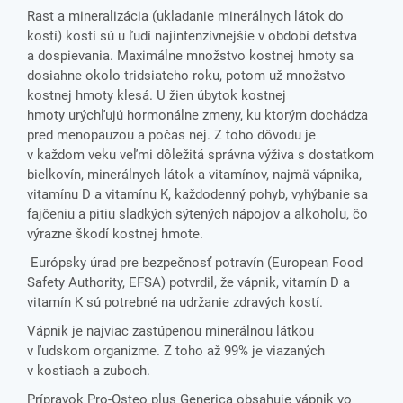
Rast a mineralizácia (ukladanie minerálnych látok do
kostí) kostí sú u ľudí najintenzívnejšie v období detstva
a dospievania. Maximálne množstvo kostnej hmoty sa
dosiahne okolo tridsiateho roku, potom už množstvo
kostnej hmoty klesá. U žien úbytok kostnej
hmoty urýchľujú hormonálne zmeny, ku ktorým dochádza
pred menopauzou a počas nej. Z toho dôvodu je
v každom veku veľmi dôležitá správna výživa s dostatkom
bielkovín, minerálnych látok a vitamínov, najmä vápnika,
vitamínu D a vitamínu K, každodenný pohyb, vyhýbanie sa
fajčeniu a pitiu sladkých sýtených nápojov a alkoholu, čo
výrazne škodí kostnej hmote.
Európsky úrad pre bezpečnosť potravín (European Food
Safety Authority, EFSA) potvrdil, že vápnik, vitamín D a
vitamín K sú potrebné na udržanie zdravých kostí.
Vápnik je najviac zastúpenou minerálnou látkou
v ľudskom organizme. Z toho až 99% je viazaných
v kostiach a zuboch.
Prípravok Pro-Osteo plus Generica obsahuje vápnik vo