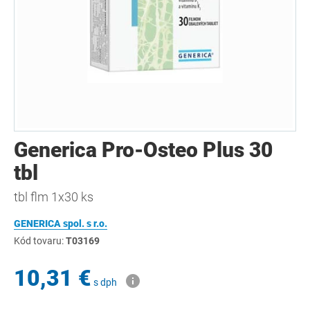
Generica Pro-Osteo Plus 30
tbl
tbl flm 1x30 ks
GENERICA spol. s r.o.
Kód tovaru:
T03169
10,31 €
s dph