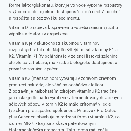
forme lakto/glukonátu, ktorý je vo vode výborne rozpustný
s výbornou biologickou dostupnosťou, má neutrálnu chuť
a rozpúšťa sa bez zvyšku sedimentu.
Vitamín D prispieva k správnemu vstrebávaniu a využitiu
vápnika a fosforu v organizme.
Vitamín K je v skutočnosti skupinou vitamínov
rozpustných v tukoch. Najdôležitejšími sú vitamíny K1 a
K2. Vitamín K1 (fylochinón) je v zelenej listovej zelenine,
ale zle sa vstrebáva, má krátku biologickú dostupnosť a
prevažne zostáva v pečeni.
Vitamín K2 (menachinón) vytvárajú v zdravom črevnom
prostredí baktérie, ale väčšina odchádza stolicou.
Z potravín je najbohatším zdrojom vitamínu K2 tradičné
japonské jedlo natto vyrobené z fermentovaných varených
sójových bôbov. Vitamín K2 je málo prítomný v jedle
typickom pre západnú spoločnosť. Prípravok Pro-Osteo
plus Generica obsahuje prirodzenú formu vitamínu K2, tzv.
izomér MK-7, ktorý sa získava patentovaným
biofermentačným procesom. Táto forma má lepšiu