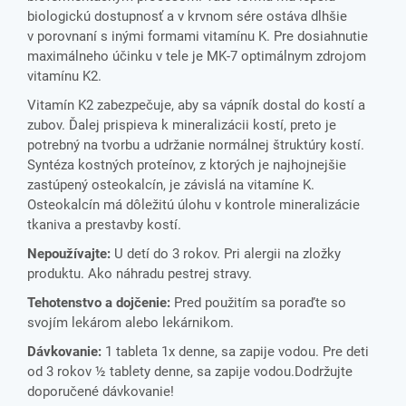
biologickú dostupnosť a v krvnom sére ostáva dlhšie
v porovnaní s inými formami vitamínu K. Pre dosiahnutie
maximálneho účinku v tele je MK-7 optimálnym zdrojom
vitamínu K2.
Vitamín K2 zabezpečuje, aby sa vápník dostal do kostí a
zubov. Ďalej prispieva k mineralizácii kostí, preto je
potrebný na tvorbu a udržanie normálnej štruktúry kostí.
Syntéza kostných proteínov, z ktorých je najhojnejšie
zastúpený osteokalcín, je závislá na vitamíne K.
Osteokalcín má dôležitú úlohu v kontrole mineralizácie
tkaniva a prestavby kostí.
Nepoužívajte:
U detí do 3 rokov. Pri alergii na zložky
produktu. Ako náhradu pestrej stravy.
Tehotenstvo a dojčenie:
Pred použitím sa poraďte so
svojím lekárom alebo lekárnikom.
Dávkovanie:
1 tableta 1x denne, sa zapije vodou. Pre deti
od 3 rokov ½ tablety denne, sa zapije vodou.Dodržujte
doporučené dávkovanie!