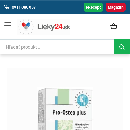
0911 080 058
eRecept
Magazín