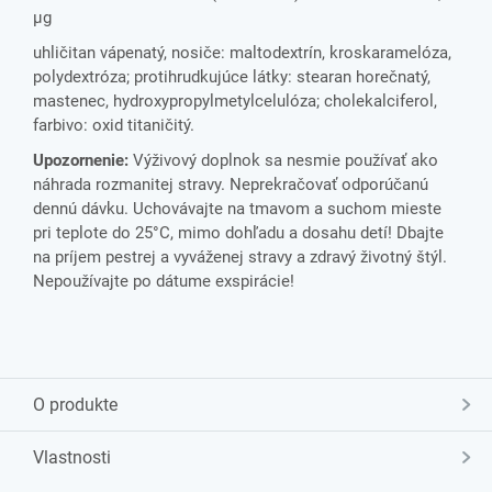
µg
uhličitan vápenatý, nosiče: maltodextrín, kroskaramelóza,
polydextróza; protihrudkujúce látky: stearan horečnatý,
mastenec, hydroxypropylmetylcelulóza; cholekalciferol,
farbivo: oxid titaničitý.
Upozornenie:
Výživový doplnok sa nesmie používať ako
náhrada rozmanitej stravy. Neprekračovať odporúčanú
dennú dávku. Uchovávajte na tmavom a suchom mieste
pri teplote do 25°C, mimo dohľadu a dosahu detí! Dbajte
na príjem pestrej a vyváženej stravy a zdravý životný štýl.
Nepoužívajte po dátume exspirácie!
O produkte
Vlastnosti