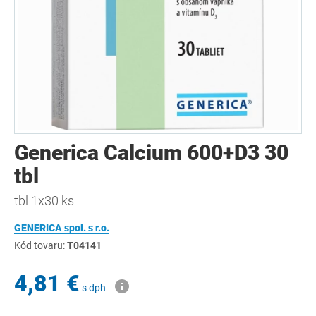
Generica Calcium 600+D3 30
tbl
tbl 1x30 ks
GENERICA spol. s r.o.
Kód tovaru:
T04141
4,81 €
s dph