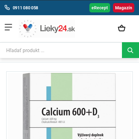
0911 080 058
eRecept
Magazín