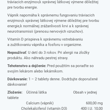
tráviacich enzýmov,k správnej látkovej výmene dôležitej
pre tvorbu energie.
Vápnik napomáha k správnemu fungovaniu tráviacich
enzýmov,k správnej látkovej výmene dôležitej pre tvorbu
energie,k normálnej zrážanlivosti krvi a k správnej
neurotransmisii (prenosu nervových vzruchov).
Vitamín D prispieva k správnemu vstrebávaniu
a zužitkovaniu vápnika a fosforu v organizme.
Nepoužívať
: U detí do 3 rokov. Pri alergii na zložky
produktu. Ako náhradu pestrej stravy.
Tehotenstvo a dojčenie:
Pred použitím sa poraďte so
svojím lekárom alebo lekárnikom.
Dávkovanie:
1 – 2 tablety denne. Dodržujte doporučené
dávkovanie!
Zloženie:
Účinná látka Obsah v jednej
tablete
Calcium (vápnik) 600,00 mg
Cholekalciferol (vitamín D3) 400 I.U. 10,00