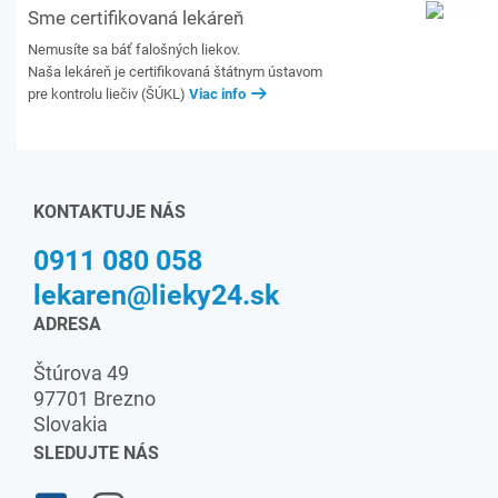
Sme certifikovaná lekáreň
Nemusíte sa báť falošných liekov.
Naša lekáreň je certifikovaná štátnym ústavom
pre kontrolu liečiv (ŠÚKL)
Viac info
KONTAKTUJE NÁS
0911 080 058
lekaren@lieky24.sk
ADRESA
Štúrova 49
97701 Brezno
Slovakia
SLEDUJTE NÁS