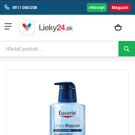
0911 080 058
eRecept
Magazín