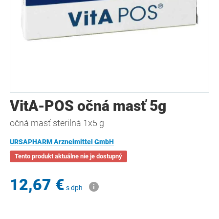
VitA-POS očná masť 5g
očná masť sterilná 1x5 g
URSAPHARM Arzneimittel GmbH
Tento produkt aktuálne nie je dostupný
12,67 €
s dph