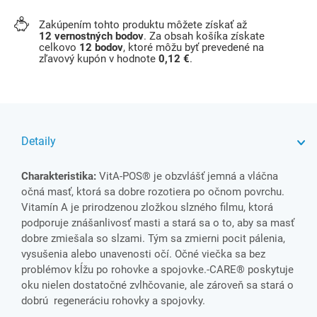
Zakúpením tohto produktu môžete získať až
12
vernostných bodov
. Za obsah košíka získate
celkovo
12
bodov
, ktoré môžu byť prevedené na
zľavový kupón v hodnote
0,12 €
.
Detaily
Charakteristika:
VitA-POS® je obzvlášť jemná a vláčna
očná masť, ktorá sa dobre rozotiera po očnom povrchu.
Vitamín A je prirodzenou zložkou slzného filmu, ktorá
podporuje znášanlivosť masti a stará sa o to, aby sa masť
dobre zmiešala so slzami. Tým sa zmierni pocit pálenia,
vysušenia alebo unavenosti očí. Očné viečka sa bez
problémov kĺžu po rohovke a spojovke.-CARE® poskytuje
oku nielen dostatočné zvlhčovanie, ale zároveň sa stará o
dobrú regeneráciu rohovky a spojovky.