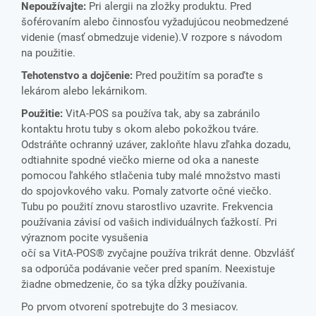
Nepoužívajte:
Pri alergii na zložky produktu. Pred
šoférovaním alebo činnosťou vyžadujúcou neobmedzené
videnie (masť obmedzuje videnie).V rozpore s návodom
na použitie.
Tehotenstvo a dojčenie:
Pred použitím sa poraďte s
lekárom alebo lekárnikom.
Použitie:
VitA-POS sa používa tak, aby sa zabránilo
kontaktu hrotu tuby s okom alebo pokožkou tváre.
Odstráňte ochranný uzáver, zakloňte hlavu zľahka dozadu,
odtiahnite spodné viečko mierne od oka a naneste
pomocou ľahkého stlačenia tuby malé množstvo masti
do spojovkového vaku. Pomaly zatvorte očné viečko.
Tubu po použití znovu starostlivo uzavrite. Frekvencia
používania závisí od vašich individuálnych ťažkostí. Pri
výraznom pocite vysušenia
očí sa VitA-POS® zvyčajne používa trikrát denne. Obzvlášť
sa odporúča podávanie večer pred spaním. Neexistuje
žiadne obmedzenie, čo sa týka dĺžky používania.
Po prvom otvorení spotrebujte do 3 mesiacov.