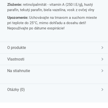
Zloženie:
retinolpalmitát - vitamín A (250 I.E/g
),
hustý
parafín, tekutý parafín, biela vazelína, vosk z ovčej vlny
Upozornenie:
Uchovávajte na tmavom a suchom mieste
pri teplote do 25°C, mimo dohľadu a dosahu detí!
Nepoužívajte po dátume exspirácie!
O produkte
Vlastnosti
Na stiahnutie
Otázky (0)