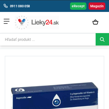
0911 080 058
eRecept
Magazín