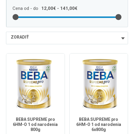
Cena od - do
12,00€ - 141,00€
ZORADIŤ
najlacnejšie
najdrahšie
najpredávanejšie
podľa názvu od A
BEBA SUPREME pro
BEBA SUPREME pro
6HM-O 1 od narodenia
6HM-O 1 od narodenia
800g
6x800g