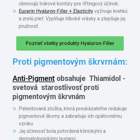
obnovujú tvárové kontúry pre liftingový účinok.
Eucerin Hyaluron-Filler + Elasticity
vyživuje krehkú
a zrelú pleť. Vyplňuje hlboké vrásky a zlepšuje jej
pružnosť.
Pozrieť všetky produkty Hyaluron-Filler
Proti pigmentovým škrvrnám:
Anti-Pigment
obsahuje
Thiamidol -
svetová starostlivosť proti
pigmentovým škrvnám
Patentovaná zložka, ktorá preukázateľne redukuje
pigmentové škvrny a zabraňuje ich opätovnému
vzniku.
Jej účinnosť bola potvrdená klinickými a
dermatologickými testami.