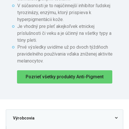
V súčasnosti je to najúčinnejší inhibítor ľudskej
tyrozinázy, enzýmu, ktorý prispieva k
hyperpigmentácii kože.
Je vhodný pre pleť akejkoľvek etnickej
príslušnosti či veku a je účinný na všetky typy a
tóny pleti.
Prvé výsledky uvidíme už po dvoch týždňoch
pravidelného používania vďaka zníženej aktivite
melanocytov.
Pozrieť všetky produkty Anti-Pigment