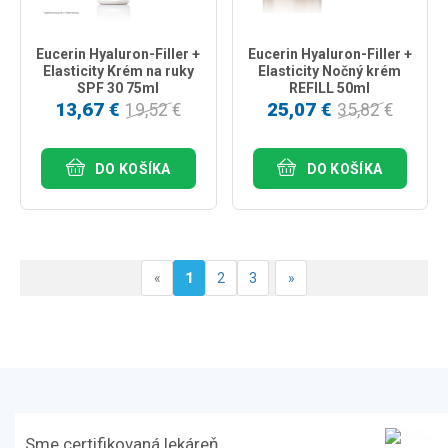
Eucerin Hyaluron-Filler +
Eucerin Hyaluron-Filler +
Elasticity Krém na ruky
Elasticity Nočný krém
SPF 30 75ml
REFILL 50ml
13,67 €
25,07 €
19,52 €
35,82 €
DO KOŠÍKA
DO KOŠÍKA
«
1
2
3
»
Sme certifikovaná lekáreň