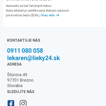
Nemusíte sa báť falošných liekov.
Naša lekáreň je certifikovaná štátnym ústavom
pre kontrolu liečiv (ŠÚKL)
Viac info
KONTAKTUJE NÁS
0911 080 058
lekaren@lieky24.sk
ADRESA
Štúrova 49
97701 Brezno
Slovakia
SLEDUJTE NÁS