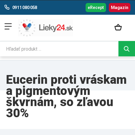
0911 080 058
eRecept
Magazín
Eucerin proti vráskam
a pigmentovým
škvrnám, so zľavou
30%