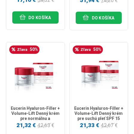
51,94 €
74,20 €
SPF30 50ml + Nočný
krém 50ml
DO KOŠÍKA
DO KOŠÍKA
50%
50%
Zľava
Zľava
Eucerin Hyaluron-Filler +
Eucerin Hyaluron-Filler +
Volume-Lift Denný krém
Volume-Lift Denný krém
pre normálnu a
pre suchú pleť SPF 15
zmiešanú pleť SPF 15
50ml
21,32 €
21,33 €
42,63 €
42,67 €
50ml