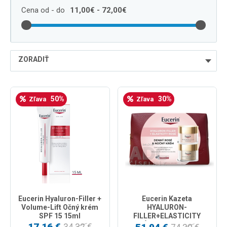
Cena od - do
11,00€ - 72,00€
ZORADIŤ
najlacnejšie
50%
30%
Zľava
Zľava
najdrahšie
najpredávanejšie
podľa názvu od A
Eucerin Hyaluron-Filler +
Eucerin Kazeta
Volume-Lift Očný krém
HYALURON-
SPF 15 15ml
FILLER+ELASTICITY
ROSÉ Denný krém rosé
17,16 €
34,32 €