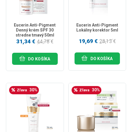
Eucerin Anti-Pigment
Eucerin Anti-Pigment
Denný krém SPF 30
Lokálny korektor 5ml
stredne tmavý 50ml
19,69 €
31,34 €
28,13 €
44,78 €
DO KOŠÍKA
DO KOŠÍKA
30%
30%
Zľava
Zľava