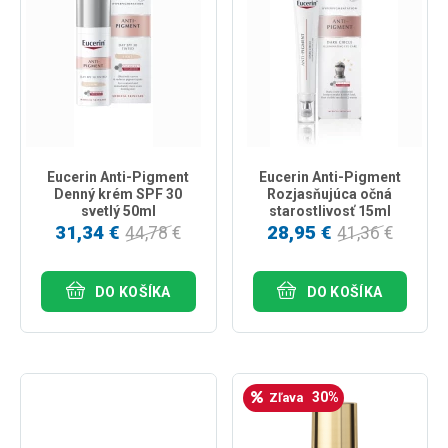
Eucerin Anti-Pigment
Eucerin Anti-Pigment
Denný krém SPF 30
Rozjasňujúca očná
svetlý 50ml
starostlivosť 15ml
31,34 €
28,95 €
44,78 €
41,36 €
DO KOŠÍKA
DO KOŠÍKA
30%
Zľava