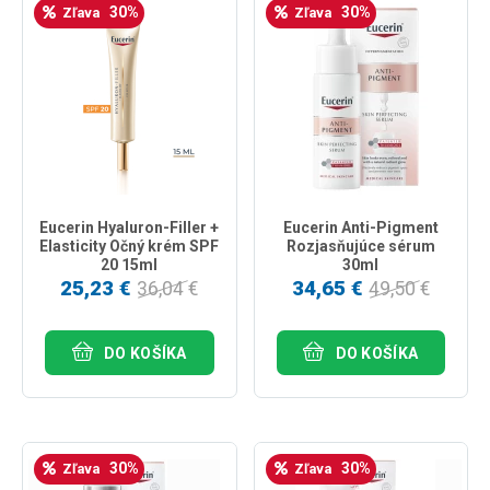
30%
30%
Zľava
Zľava
Eucerin Hyaluron-Filler +
Eucerin Anti-Pigment
Elasticity Očný krém SPF
Rozjasňujúce sérum
20 15ml
30ml
25,23 €
34,65 €
36,04 €
49,50 €
DO KOŠÍKA
DO KOŠÍKA
30%
30%
Zľava
Zľava