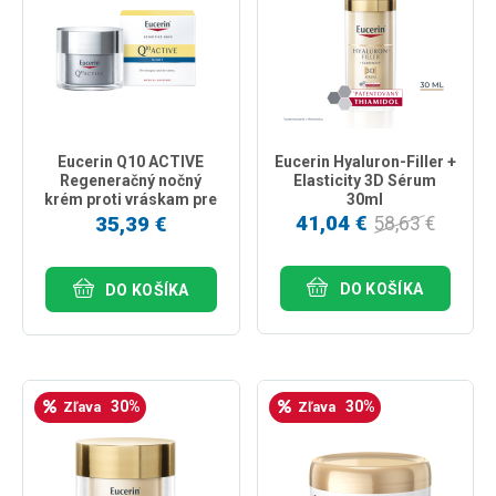
Eucerin Q10 ACTIVE
Eucerin Hyaluron-Filler +
Regeneračný nočný
Elasticity 3D Sérum
krém proti vráskam pre
30ml
citlivú pleť 50ml
41,04 €
35,39 €
58,63 €
DO KOŠÍKA
DO KOŠÍKA
30%
30%
Zľava
Zľava