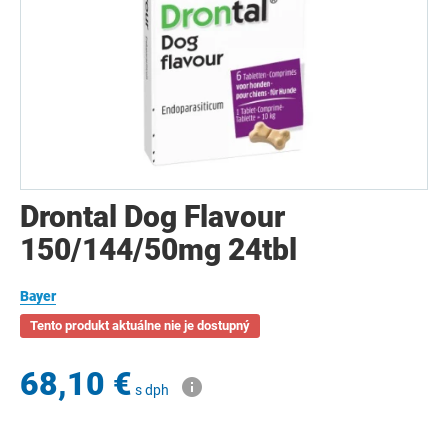
Drontal Dog Flavour
150/144/50mg 24tbl
Bayer
Tento produkt aktuálne nie je dostupný
68,10 €
s dph