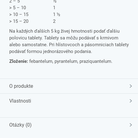
2 – 5 ½
> 5 – 10 1
> 10 – 15 1 ½
> 15 – 20 2
Na každých ďalších 5 kg živej hmotnosti podať ďalšiu
polovicu tablety. Tablety sa môžu podávať s krmivom
alebo samostatne. Pri hlístovcoch a pásomniciach tablety
podávať formou jednorázového podania.
Zloženie:
febantelum, pyrantelum, praziquantelum.
O produkte
Vlastnosti
Otázky (0)