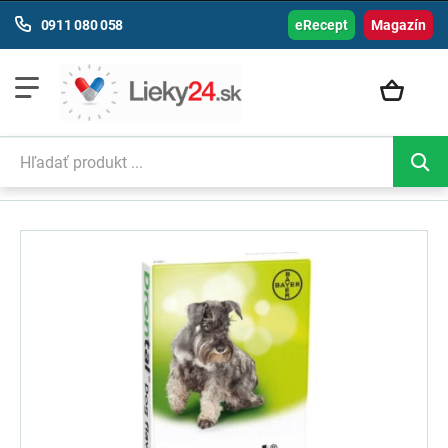
0911 080 058
eRecept
Magazín