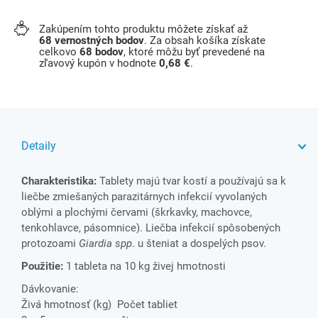
Zakúpením tohto produktu môžete získať až
68
vernostných bodov
. Za obsah košíka získate
celkovo
68
bodov
, ktoré môžu byť prevedené na
zľavový kupón v hodnote
0,68 €
.
Detaily
Charakteristika:
Tablety majú tvar kostí a používajú sa k
liečbe zmiešaných parazitárnych infekcií vyvolaných
oblými a plochými červami (škrkavky, machovce,
tenkohlavce, pásomnice). Liečba infekcií spôsobených
protozoami
Giardia spp
. u šteniat a dospelých psov.
Použitie:
1 tableta na 10 kg živej hmotnosti
Dávkovanie:
Živá hmotnosť (kg) Počet tabliet