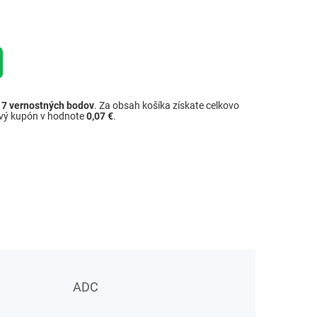
ž
7
vernostných bodov
. Za obsah košíka získate celkovo
ový kupón v hodnote
0,07 €
.
ADC