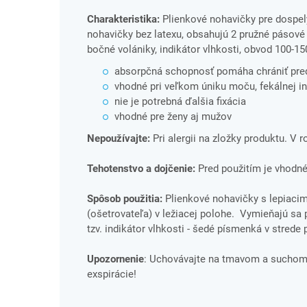
Charakteristika:
Plienkové nohavičky pre dospelý
nohavičky bez latexu, obsahujú 2 pružné pásové 
bočné volániky, indikátor vlhkosti, obvod 100-1
absorpčná schopnosť pomáha chrániť pr
vhodné pri veľkom úniku moču, fekálnej in
nie je potrebná ďalšia fixácia
vhodné pre ženy aj mužov
Nepoužívajte:
Pri alergii na zložky produktu. V 
Tehotenstvo a dojčenie:
Pred použitím je vhodné
Spôsob použitia:
Plienkové nohavičky s lepiacim
(ošetrovateľa) v ležiacej polohe. Vymieňajú sa
tzv. indikátor vlhkosti - šedé písmenká v strede
Upozornenie
: Uchovávajte na tmavom a suchom 
exspirácie!