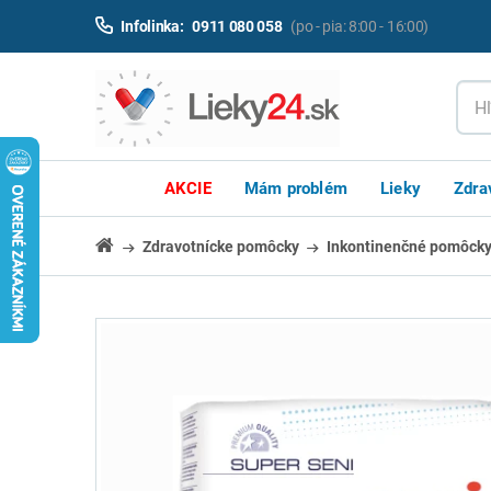
Infolinka:
0911 080 058
(po - pia: 8:00 - 16:00)
AKCIE
Mám problém
Lieky
Zdra
Zdravotnícke pomôcky
Inkontinenčné pomôck