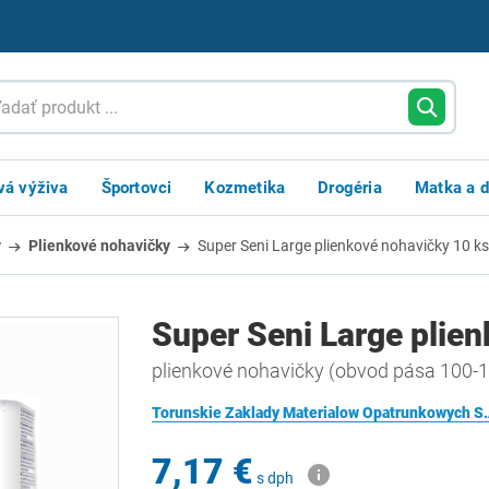
vá výživa
Športovci
Kozmetika
Drogéria
Matka a d
y
Plienkové nohavičky
Super Seni Large plienkové nohavičky 10 ks
Super Seni Large plie
plienkové nohavičky (obvod pása 100-1
Torunskie Zaklady Materialow Opatrunkowych S.
7,17 €
s dph