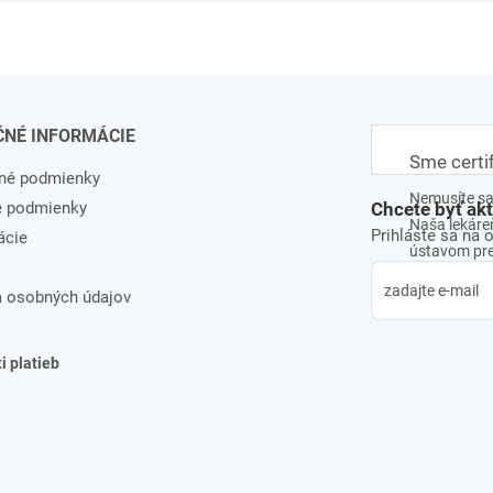
ČNÉ INFORMÁCIE
Sme certi
né podmienky
Nemusíte sa 
e podmienky
Chcete byť ak
Naša lekáreň
Prihláste sa na 
ácie
ústavom pre 
 osobných údajov
 platieb