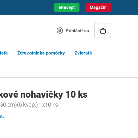
eRecept
Magazín
Prihlásiť sa
ieťa
Zdravotnícke pomôcky
Zvieratá
nkové nohavičky 10 ks
50 cm)(6 kvap.) 1x10 ks
A.