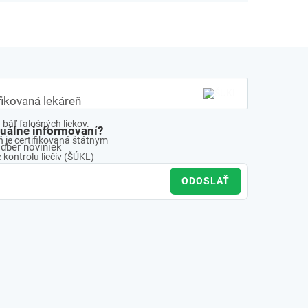
fikovaná lekáreň
báť falošných liekov.
tuálne informovaní?
 je certifikovaná štátnym
odber noviniek
kontrolu liečiv (ŠÚKL)
ODOSLAŤ