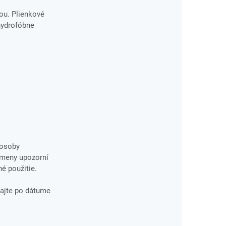
ou. Plienkové
hydrofóbne
 osoby
ýmeny upozorní
né použitie.
vajte po dátume