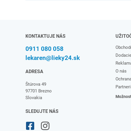
KONTAKTUJE NÁS
UŽITO
Obchod
0911 080 058
Dodaci
lekaren@lieky24.sk
Reklam
O nás
ADRESA
Ochrana
Štúrova 49
Partneri
97701 Brezno
Možnosti
Slovakia
SLEDUJTE NÁS