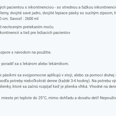
ch pacientou s inkontinenciou - so strednou a ťažkou inkontinenci
lemy, dvojité savé jadro, dvojité lepiace pásky so suchým zipsom, 
50 cm. Savosť : 2600 ml
ed nechceným pretekaním moču
kontinencii a tiež pre ležiacich pacientov
rozpore s návodom na použitie.
 poradiť sa s lekárom alebo lekárnikom.
i pásikmi sa svojpomocne aplikujú v stoji, alebo za pomoci druhej
 podľa potreby niekoľkokrát denne (každé 3-4 hodiny). Na potrebu v
 plienky, ktoré sa začnú rozpíjať keď je plienka vlhká. Vhodné na den
mieste pri teplote do 25°C, mimo dohľadu a dosahu detí! Nepouží