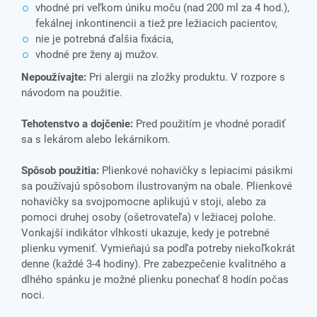
vhodné pri veľkom úniku moču (nad 200 ml za 4 hod.),
fekálnej inkontinencii a tiež pre ležiacich pacientov,
nie je potrebná ďalšia fixácia,
vhodné pre ženy aj mužov.
Nepoužívajte:
Pri alergii na zložky produktu. V rozpore s
návodom na použitie.
Tehotenstvo a dojčenie:
Pred použitím je vhodné poradiť
sa s lekárom alebo lekárnikom.
Spôsob použitia:
Plienkové nohavičky s lepiacimi pásikmi
sa používajú spôsobom ilustrovaným na obale. Plienkové
nohavičky sa svojpomocne aplikujú v stoji, alebo za
pomoci druhej osoby (ošetrovateľa) v ležiacej polohe.
Vonkajší indikátor vlhkosti ukazuje, kedy je potrebné
plienku vymeniť. Vymieňajú sa podľa potreby niekoľkokrát
denne (každé 3-4 hodiny). Pre zabezpečenie kvalitného a
dlhého spánku je možné plienku ponechať 8 hodín počas
noci.