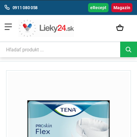
0911 080 058
eRecept
Magazín