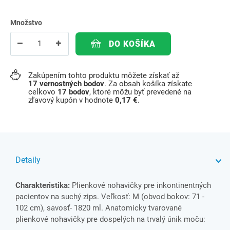
Množstvo
DO KOŠÍKA
Zakúpením tohto produktu môžete získať až
17
vernostných bodov
. Za obsah košíka získate
celkovo
17
bodov
, ktoré môžu byť prevedené na
zľavový kupón v hodnote
0,17 €
.
Detaily
Charakteristika:
Plienkové nohavičky pre inkontinentných
pacientov na suchý zips. Veľkosť: M (obvod bokov: 71 -
102 cm), savosť- 1820 ml. Anatomicky tvarované
plienkové nohavičky pre dospelých na trvalý únik moču: