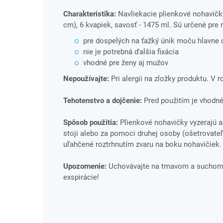
Charakteristika:
Navliekacie plienkové nohavičky
cm), 6 kvapiek, savosť - 1475 ml. Sú určené pre
pre dospelých na ťažký únik moču hlavne 
nie je potrebná ďalšia fixácia
vhodné pre ženy aj mužov
Nepoužívajte:
Pri alergii na zložky produktu. V 
Tehotenstvo a dojčenie:
Pred použitím je vhodné
Spôsob použitia:
Plienkové nohavičky vyzerajú a
stoji alebo za pomoci druhej osoby (ošetrovateľa
uľahčené roztrhnutím zvaru na boku nohavičiek.
Upozornenie:
Uchovávajte na tmavom a suchom m
exspirácie!