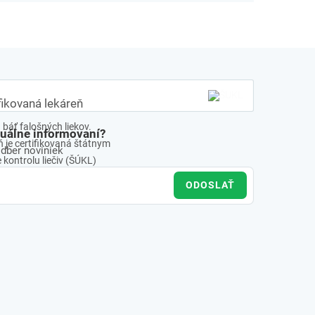
fikovaná lekáreň
báť falošných liekov.
tuálne informovaní?
 je certifikovaná štátnym
odber noviniek
kontrolu liečiv (ŠÚKL)
ODOSLAŤ