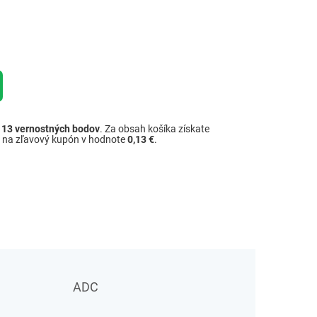
ž
13
vernostných bodov
. Za obsah košíka získate
é na zľavový kupón v hodnote
0,13 €
.
ADC