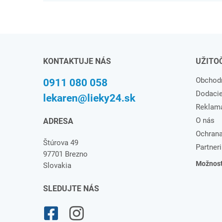
KONTAKTUJE NÁS
UŽITO
Obchod
0911 080 058
Dodaci
lekaren@lieky24.sk
Reklam
O nás
ADRESA
Ochrana
Štúrova 49
Partneri
97701 Brezno
Možnosti
Slovakia
SLEDUJTE NÁS