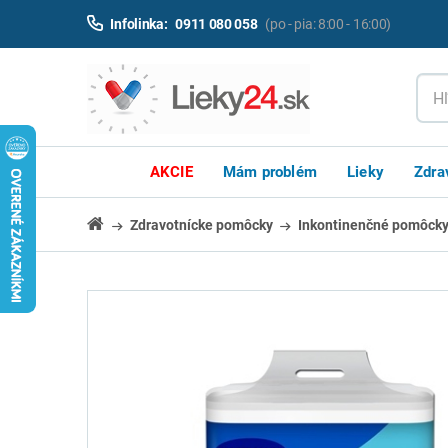
Infolinka:
0911 080 058
(po - pia: 8:00 - 16:00)
AKCIE
Mám problém
Lieky
Zdra
Zdravotnícke pomôcky
Inkontinenčné pomôck