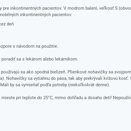
 pre inkontinentných pacientov. V modrom balení, veľkosť S (obvod
 mobilných inkontinentných pacientov:
cez deň
rozpore s návodom na použitie.
 poradiť sa s lekárom alebo lekárnikom.
 používajú sa ako spodná bielizeň. Plienkové nohavičky sa svojpo
). Nohavičky sa vytiahnu do pása, tak aby prekrývali krížovú kosť. 
 Mali by sa vymieňať podľa potreby (niekoľkokrát denne).
ieste pri teplote do 25°C, mimo dohľadu a dosahu detí! Nepoužív