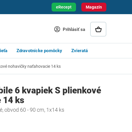
eRecept
Magazín
Prihlásiť sa
ieťa
Zdravotnícke pomôcky
Zvieratá
kové nohavičky naťahovacie 14 ks
le 6 kvapiek S plienkové
 14 ks
, obvod 60 - 90 cm, 1x14 ks