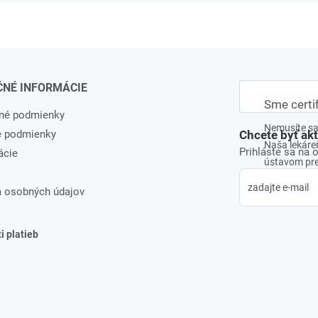
ČNÉ INFORMÁCIE
Sme certi
né podmienky
Nemusíte sa 
e podmienky
Chcete byť ak
Naša lekáreň
Prihláste sa na 
ácie
ústavom pre 
 osobných údajov
 platieb