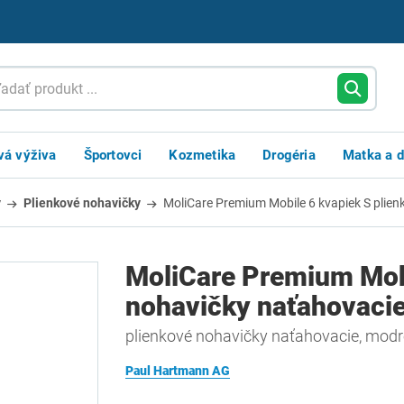
vá výživa
Športovci
Kozmetika
Drogéria
Matka a d
y
Plienkové nohavičky
MoliCare Premium Mobile 6 kvapiek S plien
MoliCare Premium Mobi
nohavičky naťahovacie
plienkové nohavičky naťahovacie, modré
Paul Hartmann AG