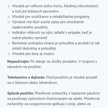
Vhodné pri veľkom úniku moču, fekálnej inkontinencii
a tiež pre ležiacich pacientov.
Vhodné pre vozíčkarov a rehabilitačné programy.
Výrobok má štyri suché zipsy pre umožnenie
opakovaného použitia.
Indikátor vlhkosti sa sýto zafarbí v prípade, keď je
nutné plienku vymeniť.
Bavlnená vonkajšia strana je pohodlná a produkt je tak
zvlášť diskrétny a pohodlný.
Vhodné pre ženy aj mužov.
Nepoužívajte:
Pri alergii na zložky produktu. V rozpore s
návodom na použitie.
Tehotenstvo a dojčenie
: Pred použitím je vhodné poradiť
sa s lekárom alebo lekárnikom.
Spôsob použitia:
Plienkové nohavičky s lepiacimi pásikmi
sa používajú spôsobom ilustrovaným na obale. Plienkové
nohavičky sa svojpomocne aplikujú v stoji, alebo za