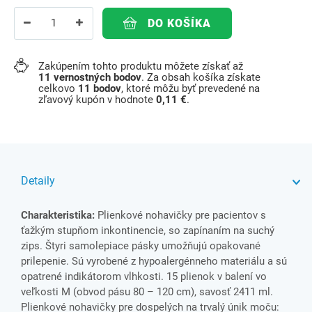
DO KOŠÍKA
Zakúpením tohto produktu môžete získať až
11
vernostných bodov
. Za obsah košíka získate
celkovo
11
bodov
, ktoré môžu byť prevedené na
zľavový kupón v hodnote
0,11 €
.
Detaily
Charakteristika:
Plienkové nohavičky pre pacientov s
ťažkým stupňom inkontinencie, so zapínaním na suchý
zips. Štyri samolepiace pásky umožňujú opakované
prilepenie. Sú vyrobené z hypoalergénneho materiálu a sú
opatrené indikátorom vlhkosti. 15 plienok v balení vo
veľkosti M (obvod pásu 80 – 120 cm), savosť 2411 ml.
Plienkové nohavičky pre dospelých na trvalý únik moču: