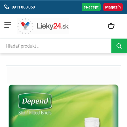
0911 080 058
eRecept
Magazín