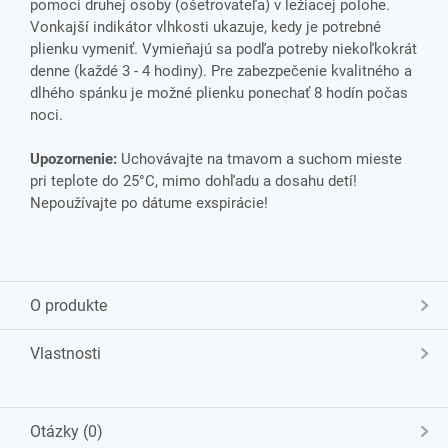
pomoci druhej osoby (ošetrovateľa) v ležiacej polohe.
Vonkajší indikátor vlhkosti ukazuje, kedy je potrebné
plienku vymeniť. Vymieňajú sa podľa potreby niekoľkokrát
denne (každé 3 - 4 hodiny). Pre zabezpečenie kvalitného a
dlhého spánku je možné plienku ponechať 8 hodín počas
noci.
Upozornenie:
Uchovávajte na tmavom a suchom mieste
pri teplote do 25°C, mimo dohľadu a dosahu detí!
Nepoužívajte po dátume exspirácie!
O produkte
Vlastnosti
Otázky (0)