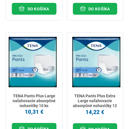
DO KOŠÍKA
DO KOŠÍKA
TENA Pants Plus Large
TENA Pants Plus Extra
naťahovacie absorpčné
Large naťahovacie
nohavičky 10 ks
absorpčné nohavičky 12
ks
10,31 €
14,22 €