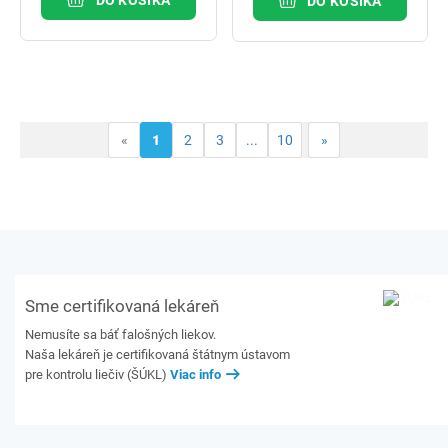
DO KOŠÍKA
DO KOŠÍKA
«
1
2
3
...
10
»
Sme certifikovaná lekáreň
Nemusíte sa báť falošných liekov.
Naša lekáreň je certifikovaná štátnym ústavom
pre kontrolu liečiv (ŠÚKL)
Viac info