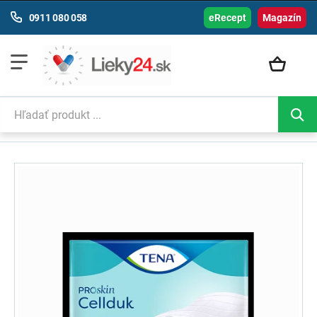
0911 080 058
eRecept
Magazín