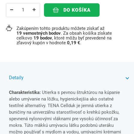
DO KOŠÍKA
Zakúpením tohto produktu môžete získať až
19
vernostných bodov
. Za obsah košíka získate
celkovo
19
bodov
, ktoré môžu byť prevedené na
zľavový kupón v hodnote
0,19 €
.
Detaily
Charakteristika:
Utierka s pevnou štruktúrou na kúpanie
alebo umývanie na lôžku, hygienickejšia ako ostatné
textilné alternatívy. TENA Cellduk je jemná utierka z
buničiny na univerzálnu starostlivosť o krehkú pokožku,
spevnená nylonovými vláknami pre vysokú účinnosť za
mokra. Túto mäkkú umývaciu látku podobnú uteráku
možno používať s mydlom a vodou, umývacími krémami