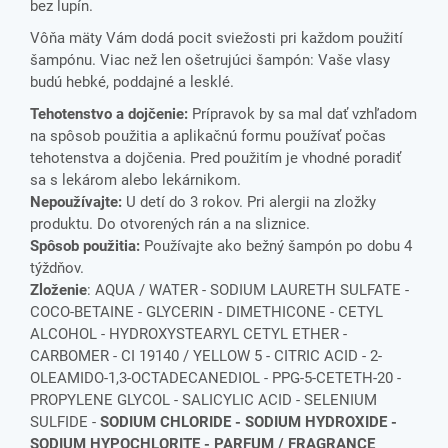
bez lupín.
Vôňa mäty Vám dodá pocit sviežosti pri každom použití
šampónu. Viac než len ošetrujúci šampón: Vaše vlasy
budú hebké, poddajné a lesklé.
Tehotenstvo a dojčenie:
Prípravok by sa mal dať vzhľadom
na spôsob použitia a aplikačnú formu používať počas
tehotenstva a dojčenia. Pred použitím je vhodné poradiť
sa s lekárom alebo lekárnikom.
Nepoužívajte:
U detí do 3 rokov. Pri alergii na zložky
produktu. Do otvorených rán a na sliznice.
Spôsob použitia:
Používajte ako bežný šampón po dobu 4
týždňov.
Zloženie
: AQUA / WATER - SODIUM LAURETH SULFATE -
COCO-BETAINE - GLYCERIN - DIMETHICONE - CETYL
ALCOHOL - HYDROXYSTEARYL CETYL ETHER -
CARBOMER - CI 19140 / YELLOW 5 - CITRIC ACID - 2-
OLEAMIDO-1,3-OCTADECANEDIOL - PPG-5-CETETH-20 -
PROPYLENE GLYCOL - SALICYLIC ACID - SELENIUM
SULFIDE -
SODIUM CHLORIDE - SODIUM HYDROXIDE -
SODIUM HYPOCHLORITE - PARFUM / FRAGRANCE