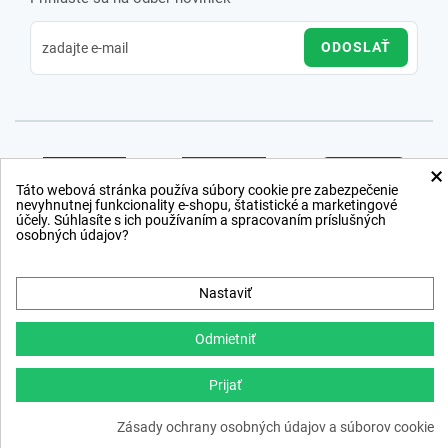
ODOSLAŤ
×
Táto webová stránka používa súbory cookie pre zabezpečenie
nevyhnutnej funkcionality e-shopu, štatistické a marketingové
účely. Súhlasíte s ich používaním a spracovaním príslušných
osobných údajov?
Nastaviť
Odmietniť
Prijať
Copyright © 2012 − 2026
Zásady ochrany osobných údajov a súborov cookie
webdesign
,
ppc
›
netsuccess.sk