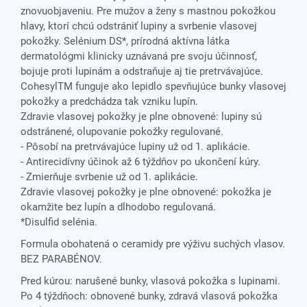
znovuobjaveniu. Pre mužov a ženy s mastnou pokožkou
hlavy, ktorí chcú odstrániť lupiny a svrbenie vlasovej
pokožky. Selénium DS*, prírodná aktívna látka
dermatológmi klinicky uznávaná pre svoju účinnosť,
bojuje proti lupinám a odstraňuje aj tie pretrvávajúce.
CohesylTM funguje ako lepidlo spevňujúce bunky vlasovej
pokožky a predchádza tak vzniku lupín.
Zdravie vlasovej pokožky je plne obnovené: lupiny sú
odstránené, olupovanie pokožky regulované.
- Pôsobí na pretrvávajúce lupiny už od 1. aplikácie.
- Antirecidívny účinok až 6 týždňov po ukončení kúry.
- Zmierňuje svrbenie už od 1. aplikácie.
Zdravie vlasovej pokožky je plne obnovené: pokožka je
okamžite bez lupín a dlhodobo regulovaná.
*Disulfid selénia.
Formula obohatená o ceramidy pre výživu suchých vlasov.
BEZ PARABÉNOV.
Pred kúrou: narušené bunky, vlasová pokožka s lupinami.
Po 4 týždňoch: obnovené bunky, zdravá vlasová pokožka