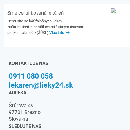
Sme certifikovaná lekáreň
Nemusíte sa báť falošných liekov.
Naša lekáreň je certifikovaná štátnym ústavom
pre kontrolu liečiv (ŠÚKL)
Viac info
KONTAKTUJE NÁS
0911 080 058
lekaren@lieky24.sk
ADRESA
Štúrova 49
97701 Brezno
Slovakia
SLEDUJTE NÁS