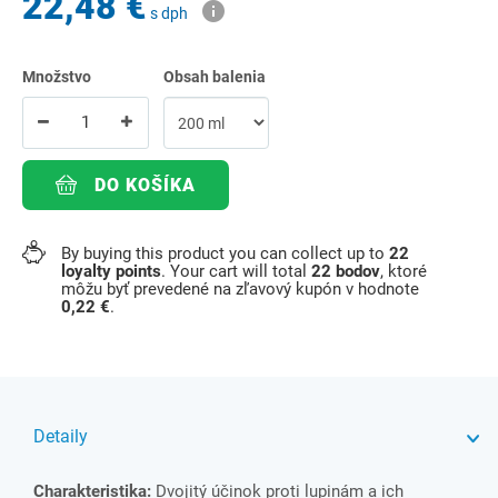
22,48 €
s dph
Množstvo
Obsah balenia
DO KOŠÍKA
By buying this product you can collect up to
22
loyalty points
. Your cart will total
22
bodov
, ktoré
môžu byť prevedené na zľavový kupón v hodnote
0,22 €
.
Detaily
Charakteristika:
Dvojitý účinok proti lupinám a ich