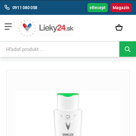
0911 080 058
eRecept
Magazín