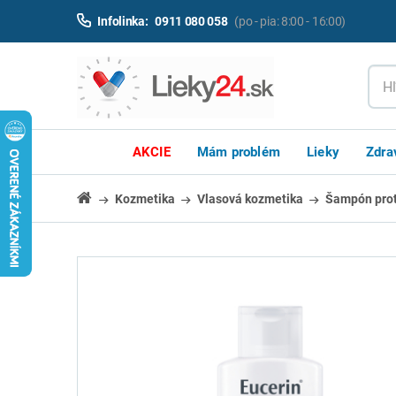
Infolinka:
0911 080 058
(po - pia: 8:00 - 16:00)
AKCIE
Mám problém
Lieky
Zdra
Kozmetika
Vlasová kozmetika
Šampón prot