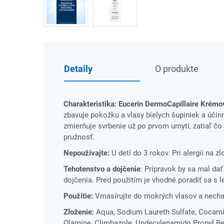
Detaily
O produkte
Charakteristika: Eucerin DermoCapillaire Krém
zbavuje pokožku a vlasy bielych šupiniek a účin
zmierňuje svrbenie už po prvom umytí, zatiaľ čo
pružnosť.
Nepoužívajte:
U detí do 3 rokov. Pri alergii na z
Tehotenstvo a dojčenie
: Prípravok by sa mal da
dojčenia. Pred použitím je vhodné poradiť sa s 
Použitie:
Vmasírujte do mokrých vlasov a nechaj
Zloženie:
Aqua, Sodium Laureth Sulfate, Cocamid
Olamine, Climbazole, Undecylenamido Propyl Bet