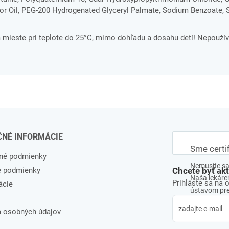
tor Oil, PEG-200 Hydrogenated Glyceryl Palmate, Sodium Benzoate,
ieste pri teplote do 25°C, mimo dohľadu a dosahu detí! Nepouží
ČNÉ INFORMÁCIE
Sme certi
né podmienky
Nemusíte sa 
e podmienky
Chcete byť ak
Naša lekáreň
Prihláste sa na 
ácie
ústavom pre 
 osobných údajov