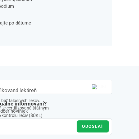
 Sodium
vajte po dátume
fikovaná lekáreň
báť falošných liekov.
tuálne informovaní?
 je certifikovaná štátnym
odber noviniek
kontrolu liečiv (ŠÚKL)
ODOSLAŤ