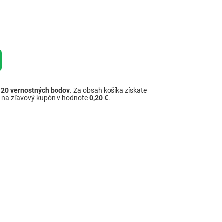
ž
20
vernostných bodov
. Za obsah košíka získate
é na zľavový kupón v hodnote
0,20 €
.