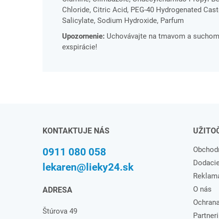
Chloride, Citric Acid, PEG-40 Hydrogenated Cas
Salicylate, Sodium Hydroxide, Parfum
Upozornenie:
Uchovávajte na tmavom a suchom m
exspirácie!
KONTAKTUJE NÁS
UŽITO
Obchod
0911 080 058
Dodaci
lekaren@lieky24.sk
Reklam
O nás
ADRESA
Ochrana
Štúrova 49
Partneri