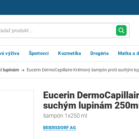
vá výživa
Športovci
Kozmetika
Drogéria
Matka a d
i lupinám
Eucerin DermoCapillaire Krémový šampón proti suchým l
Eucerin DermoCapillai
suchým lupinám 250m
šampón 1x250 ml
BEIERSDORF AG