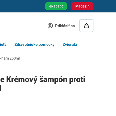
eRecept
Magazín
Prihlásiť sa
ieťa
Zdravotnícke pomôcky
Zvieratá
upinám 250ml
re Krémový šampón proti
l