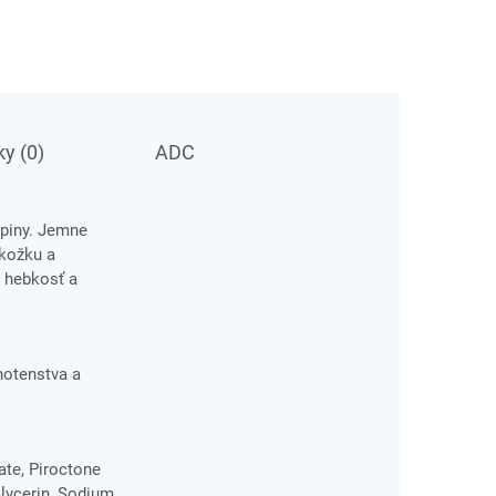
y (0)
ADC
upiny. Jemne
okožku a
, hebkosť a
hotenstva a
ate, Piroctone
lycerin, Sodium