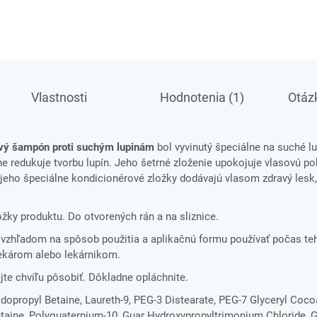
Vlastnosti
Hodnotenia (1)
Otázk
ový šampón proti suchým lupinám
bol vyvinutý špeciálne na suché l
ne redukuje tvorbu lupín. Jeho šetrné zloženie upokojuje vlasovú p
 jeho špeciálne kondicionérové zložky dodávajú vlasom zdravý lesk
ložky produktu. Do otvorených rán a na sliznice.
ť vzhľadom na spôsob použitia a aplikačnú formu používať počas te
lekárom alebo lekárnikom.
te chvíľu pôsobiť. Dôkladne opláchnite.
opropyl Betaine, Laureth-9, PEG-3 Distearate, PEG-7 Glyceryl Coco
aine, Polyquaternium-10, Guar Hydroxypropyltrimonium Chloride, G