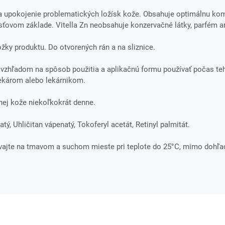
na upokojenie problematických ložísk kože. Obsahuje optimálnu ko
sťovom základe. Vitella Zn neobsahuje konzervačné látky, parfém an
ložky produktu. Do otvorených rán a na sliznice.
 vzhľadom na spôsob použitia a aplikačnú formu používať počas te
lekárom alebo lekárnikom.
chej kože niekoľkokrát denne.
tý, Uhličitan vápenatý, Tokoferyl acetát, Retinyl palmitát.
ávajte na tmavom a suchom mieste pri teplote do 25°C, mimo dohľa