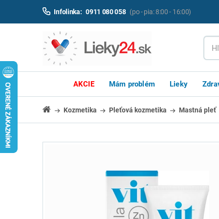
Infolinka:
0911 080 058
(po - pia: 8:00 - 16:00)
AKCIE
Mám problém
Lieky
Zdra
Kozmetika
Pleťová kozmetika
Mastná pleť