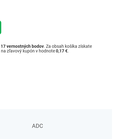
ž
17
vernostných bodov
. Za obsah košíka získate
é na zľavový kupón v hodnote
0,17 €
.
ADC