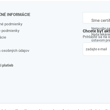
ČNÉ INFORMÁCIE
Sme certi
né podmienky
Nemusíte sa 
e podmienky
Chcete byť ak
Naša lekáreň
Prihláste sa na 
ácie
ústavom pre 
 osobných údajov
 platieb