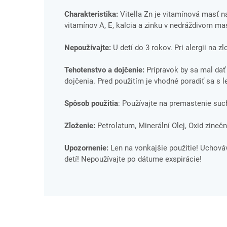
Charakteristika:
Vitella Zn je vitamínová masť 
vitamínov A, E, kalcia a zinku v nedráždivom ma
Nepoužívajte:
U detí do 3 rokov. Pri alergii na z
Tehotenstvo a dojčenie:
Prípravok by sa mal dať
dojčenia. Pred použitím je vhodné poradiť sa s 
Spôsob použitia
: Používajte na premastenie su
Zloženie:
Petrolatum, Minerální Olej, Oxid zinečna
Upozornenie:
Len na vonkajšie použitie! Uchov
detí! Nepoužívajte po dátume exspirácie!