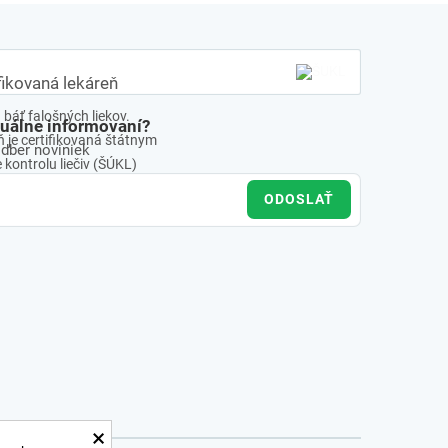
fikovaná lekáreň
báť falošných liekov.
tuálne informovaní?
 je certifikovaná štátnym
odber noviniek
kontrolu liečiv (ŠÚKL)
ODOSLAŤ
×