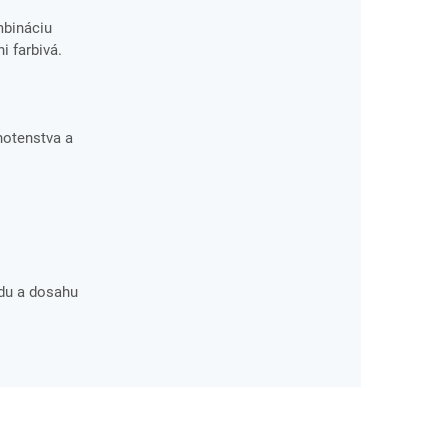
mbináciu
i farbivá.
hotenstva a
du a dosahu