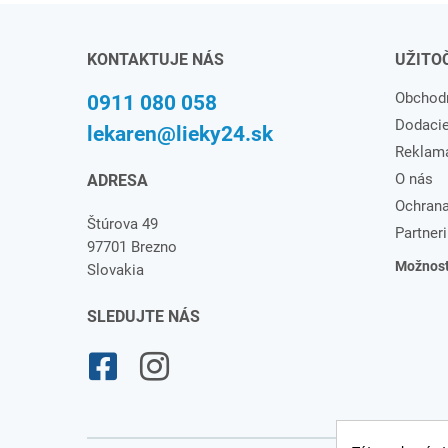
KONTAKTUJE NÁS
UŽITO
Obchod
0911 080 058
Dodaci
lekaren@lieky24.sk
Reklam
O nás
ADRESA
Ochrana
Štúrova 49
Partneri
97701 Brezno
Možnosti
Slovakia
SLEDUJTE NÁS