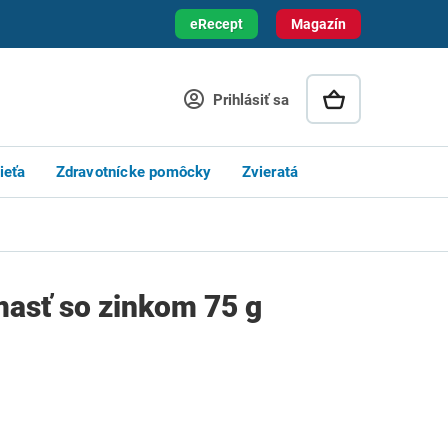
eRecept
Magazín
Prihlásiť sa
ieťa
Zdravotnícke pomôcky
Zvieratá
masť so zinkom 75 g