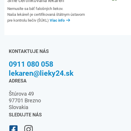
Sme certifikovaná lekáreň
Nemusíte sa báť falošných liekov.
Naša lekáreň je certifikovaná štátnym ústavom
pre kontrolu liečiv (ŠÚKL)
Viac info
KONTAKTUJE NÁS
0911 080 058
lekaren@lieky24.sk
ADRESA
Štúrova 49
97701 Brezno
Slovakia
SLEDUJTE NÁS