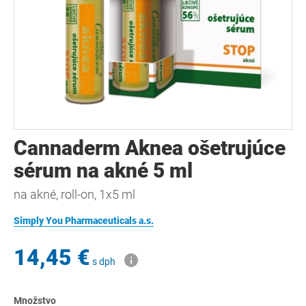
Cannaderm Aknea ošetrujúce
sérum na akné 5 ml
na akné, roll-on, 1x5 ml
Simply You Pharmaceuticals a.s.
14,45 €
s dph
Množstvo