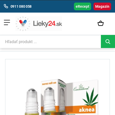
0911 080 058
eRecept
Magazín