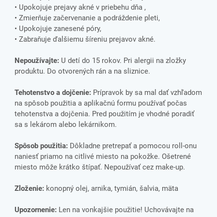
• Upokojuje prejavy akné v priebehu dňa ,
• Zmierňuje začervenanie a podráždenie pleti,
• Upokojuje zanesené póry,
• Zabraňuje ďalšiemu šíreniu prejavov akné.
Nepoužívajte:
U detí do 15 rokov. Pri alergii na zložky
produktu. Do otvorených rán a na sliznice.
Tehotenstvo a dojčenie:
Prípravok by sa mal dať vzhľadom
na spôsob použitia a aplikačnú formu používať počas
tehotenstva a dojčenia. Pred použitím je vhodné poradiť
sa s lekárom alebo lekárnikom.
Spôsob použitia:
Dôkladne pretrepať a pomocou roll-onu
naniesť priamo na citlivé miesto na pokožke. Ošetrené
miesto môže krátko štípať. Nepoužívať cez make-up.
Zloženie:
konopný olej, arnika, tymián, šalvia, mäta
Upozornenie:
Len na vonkajšie použitie! Uchovávajte na