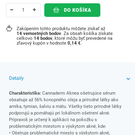
DO KOŠÍKA
Zakúpením tohto produktu môžete získať až
14
vernostných bodov
. Za obsah košíka získate
celkovo
14
bodov
, ktoré môžu byť prevedené na
zľavový kupón v hodnote
0,14 €
.
Detaily
Charakteristika:
Cannaderm Aknea ošetrujúce sérum
obsahuje až 56% konopného oleja a prírodné látky ako
arnika, tymian, šalviu a mätu. Všetky tieto prírodné látky
podporujú a pomáhajú pri lokálnom ošetrení akné.
Prípravok je určený k aplikácii na pokožku s
problematickým miestom s výskytom akné, kde:
• Ošetruje problematické miesto s výskytom akné,