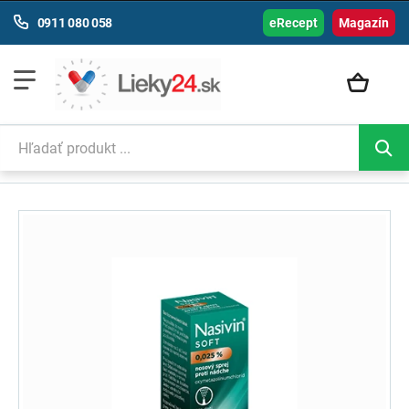
0911 080 058
eRecept
Magazín