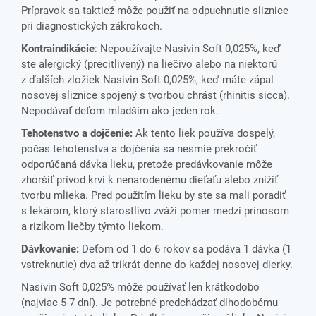
Prípravok sa taktiež môže použiť na odpuchnutie sliznice
pri diagnostických zákrokoch.
Kontraindikácie
: Nepoužívajte Nasivin Soft 0,025%, keď
ste alergický (precitlivený) na liečivo alebo na niektorú
z ďalších zložiek Nasivin Soft 0,025%, keď máte zápal
nosovej sliznice spojený s tvorbou chrást (rhinitis sicca).
Nepodávať deťom mladším ako jeden rok.
Tehotenstvo a dojčenie:
Ak tento liek používa dospelý,
počas tehotenstva a dojčenia sa nesmie prekročiť
odporúčaná dávka lieku, pretože predávkovanie môže
zhoršiť prívod krvi k nenarodenému dieťaťu alebo znížiť
tvorbu mlieka. Pred použitím lieku by ste sa mali poradiť
s lekárom, ktorý starostlivo zváži pomer medzi prínosom
a rizikom liečby týmto liekom.
Dávkovanie:
Deťom od 1 do 6 rokov sa podáva 1 dávka (1
vstreknutie) dva až trikrát denne do každej nosovej dierky.
Nasivin Soft 0,025% môže používať len krátkodobo
(najviac 5-7 dní). Je potrebné predchádzať dlhodobému