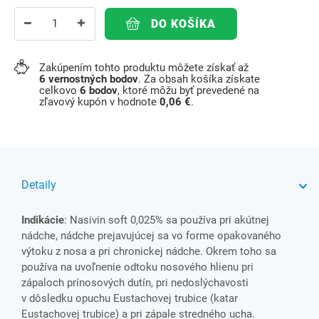
DO KOŠÍKA
Zakúpením tohto produktu môžete získať až
6
vernostných bodov
. Za obsah košíka získate
celkovo
6
bodov
, ktoré môžu byť prevedené na
zľavový kupón v hodnote
0,06 €
.
Detaily
Indikácie
: Nasivin soft 0,025% sa používa pri akútnej
nádche, nádche prejavujúcej sa vo forme opakovaného
výtoku z nosa a pri chronickej nádche. Okrem toho sa
používa na uvoľnenie odtoku nosového hlienu pri
zápaloch prínosových dutín, pri nedoslýchavosti
v dôsledku opuchu Eustachovej trubice (katar
Eustachovej trubice) a pri zápale stredného ucha.