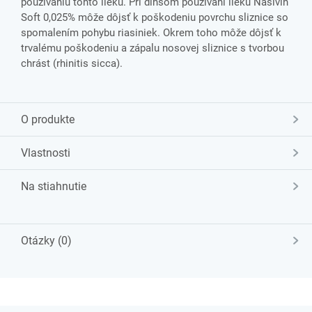
používaniu tohto lieku. Pri dlhšom používaní lieku Nasivin
Soft 0,025% môže dôjsť k poškodeniu povrchu sliznice so
spomalením pohybu riasiniek. Okrem toho môže dôjsť k
trvalému poškodeniu a zápalu nosovej sliznice s tvorbou
chrást (rhinitis sicca).
O produkte
Vlastnosti
Na stiahnutie
Otázky (0)