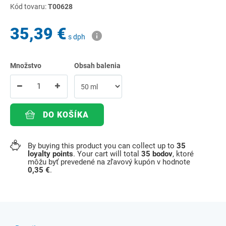
Kód tovaru:
T00628
35,39 €
s dph
Množstvo
Obsah balenia
DO KOŠÍKA
By buying this product you can collect up to
35
loyalty points
. Your cart will total
35
bodov
, ktoré
môžu byť prevedené na zľavový kupón v hodnote
0,35 €
.