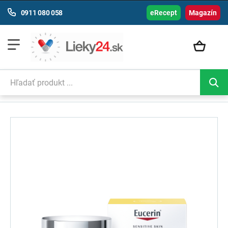
0911 080 058
eRecept
Magazín