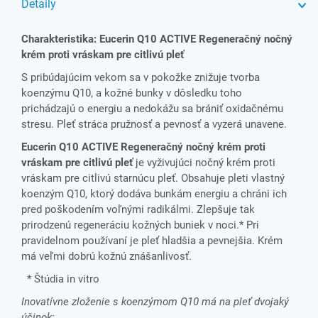
Detaily
Charakteristika:
Eucerin Q10 ACTIVE Regeneračný nočný
krém proti vráskam pre citlivú pleť
S pribúdajúcim vekom sa v pokožke znižuje tvorba
koenzýmu Q10, a kožné bunky v dôsledku toho
prichádzajú o energiu a nedokážu sa brániť oxidačnému
stresu. Pleť stráca pružnosť a pevnosť a vyzerá unavene.
Eucerin Q10 ACTIVE Regeneračný nočný krém proti
vráskam pre citlivú pleť
je vyživujúci nočný krém proti
vráskam pre citlivú starnúcu pleť. Obsahuje pleti vlastný
koenzým Q10, ktorý dodáva bunkám energiu a chráni ich
pred poškodením voľnými radikálmi. Zlepšuje tak
prirodzenú regeneráciu kožných buniek v noci.* Pri
pravidelnom používaní je pleť hladšia a pevnejšia. Krém
má veľmi dobrú kožnú znášanlivosť.
* Štúdia in vitro
Inovatívne zloženie s koenzýmom Q10 má na pleť dvojaký
účinok: