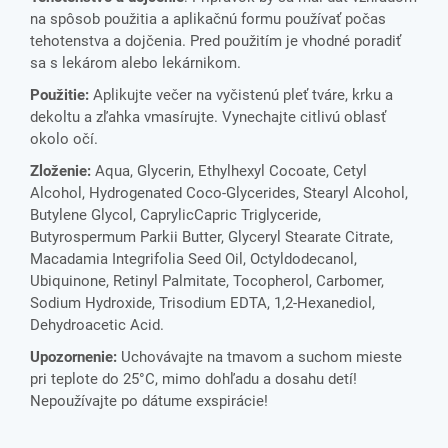
na spôsob použitia a aplikačnú formu používať počas
tehotenstva a dojčenia. Pred použitím je vhodné poradiť
sa s lekárom alebo lekárnikom.
Použitie:
Aplikujte večer na vyčistenú pleť tváre, krku a
dekoltu a zľahka vmasírujte. Vynechajte citlivú oblasť
okolo očí.
Zloženie:
Aqua, Glycerin, Ethylhexyl Cocoate, Cetyl
Alcohol, Hydrogenated Coco-Glycerides, Stearyl Alcohol,
Butylene Glycol, CaprylicCapric Triglyceride,
Butyrospermum Parkii Butter, Glyceryl Stearate Citrate,
Macadamia Integrifolia Seed Oil, Octyldodecanol,
Ubiquinone, Retinyl Palmitate, Tocopherol, Carbomer,
Sodium Hydroxide, Trisodium EDTA, 1,2-Hexanediol,
Dehydroacetic Acid.
Upozornenie:
Uchovávajte na tmavom a suchom mieste
pri teplote do 25°C, mimo dohľadu a dosahu detí!
Nepoužívajte po dátume exspirácie!