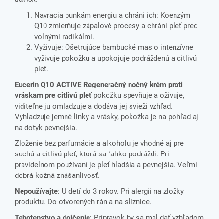
Navracia bunkám energiu a chráni ich: Koenzým
Q10 zmierňuje zápalové procesy a chráni pleť pred
voľnými radikálmi.
Vyživuje: Ošetrujúce bambucké maslo intenzívne
vyživuje pokožku a upokojuje podráždenú a citlivú
pleť.
Eucerin Q10 ACTIVE Regeneračný nočný krém proti
vráskam pre citlivú pleť
pokožku spevňuje a oživuje,
viditeľne ju omladzuje a dodáva jej svieži vzhľad.
Vyhladzuje jemné linky a vrásky, pokožka je na pohľad aj
na dotyk pevnejšia.
Zloženie bez parfumácie a alkoholu je vhodné aj pre
suchú a citlivú pleť, ktorá sa ľahko podráždi. Pri
pravidelnom používaní je pleť hladšia a pevnejšia. Veľmi
dobrá kožná znášanlivosť.
Nepoužívajte
:
U detí do 3 rokov. Pri alergii na zložky
produktu. Do otvorených rán a na sliznice.
Tehotenstvo a dojčenie
:
Prípravok by sa mal dať vzhľadom