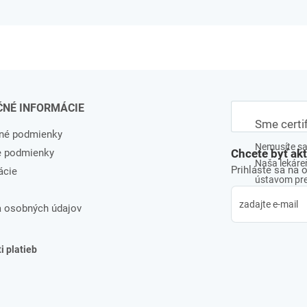
ČNÉ INFORMÁCIE
Sme certi
né podmienky
Nemusíte sa 
e podmienky
Chcete byť ak
Naša lekáreň
Prihláste sa na 
ácie
ústavom pre 
 osobných údajov
 platieb