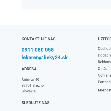
KONTAKTUJE NÁS
UŽITO
Obchod
0911 080 058
Dodaci
lekaren@lieky24.sk
Reklam
O nás
ADRESA
Ochrana
Štúrova 49
Partneri
97701 Brezno
Možnosti
Slovakia
SLEDUJTE NÁS