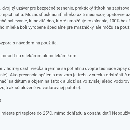
 dvojitý uzáver pre bezpečné tesnenie, praktický štítok na zapisova
repichnutiu. Možnosť uskladniť mlieko až 6 mesiacov, opätovne uz
ché nalievanie, klinovité dno, ktoré umožňuje rozpínanie, 100% bez 
o mlieka boli vyrobené špeciálne pre mrazničky, ale môžu sa použí
rozpore s návodom na použitie.
 poradiť sa s lekárom alebo lekárnikom.
 v hornej časti vrecka a jemne sa potiahnu dvojité tesniace zipsy 
ie). Ako prevencia spálenia mrazom je treba z vrecka odstrániť č n
načí sa dátum a objem na štítok a uloží sa vo zvislej alebo vodoro
azujú ak sú uložené vo vodorovnej polohe).
)
ieste pri teplote do 25°C, mimo dohľadu a dosahu detí! Nepoužív