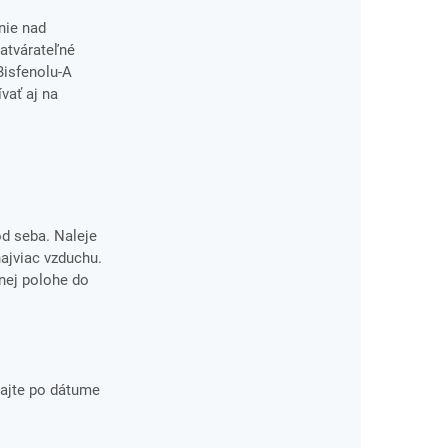
nie nad
atvárateľné
Bisfenolu-A
vať aj na
od seba. Naleje
ajviac vzduchu.
vnej polohe do
ajte po dátume