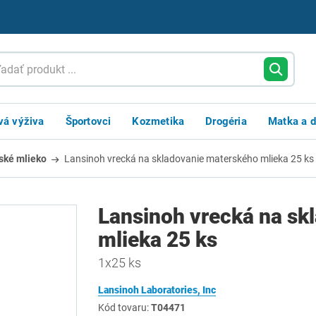
vá výživa
Športovci
Kozmetika
Drogéria
Matka a d
ské mlieko
Lansinoh vrecká na skladovanie materského mlieka 25 ks
Lansinoh vrecká na sk
mlieka 25 ks
1x25 ks
Lansinoh Laboratories, Inc
Kód tovaru:
T04471