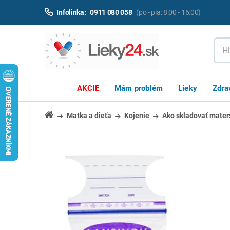
Infolinka:
0911 080 058
(po - pia: 8:00 - 16:00)
AKCIE
Mám problém
Lieky
Zdra
Matka a dieťa
Kojenie
Ako skladovať mater