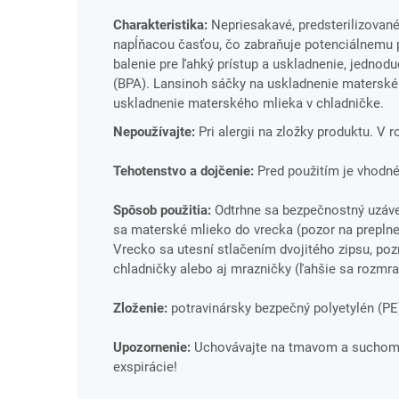
Charakteristika:
Nepriesakavé, predsterilizované,
napĺňacou časťou, čo zabraňuje potenciálnemu p
balenie pre ľahký prístup a uskladnenie, jednodu
(BPA). Lansinoh sáčky na uskladnenie materskéh
uskladnenie materského mlieka v chladničke.
Nepoužívajte:
Pri alergii na zložky produktu. V 
Tehotenstvo a dojčenie:
Pred použitím je vhodné
Spôsob použitia:
Odtrhne sa bezpečnostný uzáver
sa materské mlieko do vrecka (pozor na preplnen
Vrecko sa utesní stlačením dvojitého zipsu, poz
chladničky alebo aj mrazničky (ľahšie sa rozmr
Zloženie:
potravinársky bezpečný polyetylén (PE
Upozornenie:
Uchovávajte na tmavom a suchom m
exspirácie!