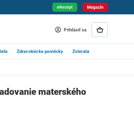
eRecept
Magazín
Prihlásiť sa
ieťa
Zdravotnícke pomôcky
Zvieratá
ladovanie materského