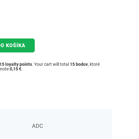
DO KOŠÍKA
15
loyalty points
. Your cart will total
15
bodov
, ktoré
dnote
0,15 €
.
ADC