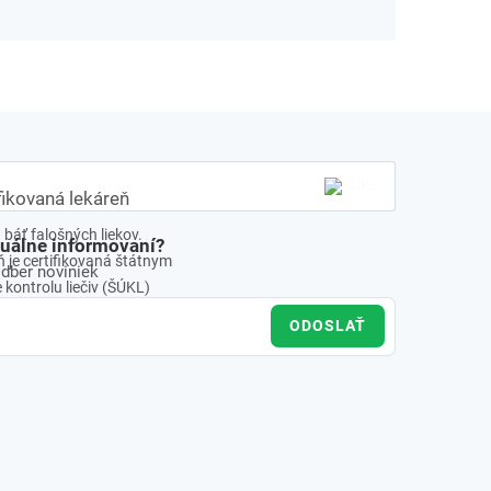
fikovaná lekáreň
báť falošných liekov.
tuálne informovaní?
 je certifikovaná štátnym
odber noviniek
kontrolu liečiv (ŠÚKL)
ODOSLAŤ