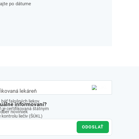
ajte po dátume
fikovaná lekáreň
báť falošných liekov.
tuálne informovaní?
 je certifikovaná štátnym
odber noviniek
kontrolu liečiv (ŠÚKL)
ODOSLAŤ