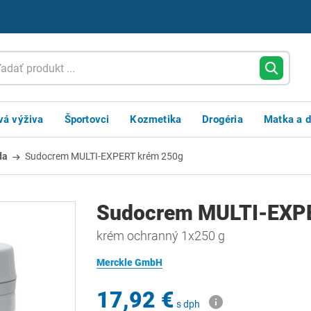
vá výživa
Športovci
Kozmetika
Drogéria
Matka a d
da
Sudocrem MULTI-EXPERT krém 250g
Sudocrem MULTI-EXP
krém ochranný 1x250 g
Merckle GmbH
17,92 €
s dph