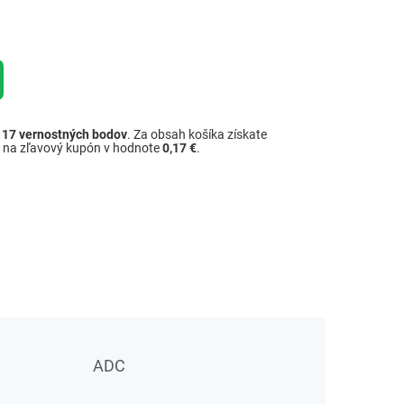
ž
17
vernostných bodov
. Za obsah košíka získate
é na zľavový kupón v hodnote
0,17 €
.
ADC