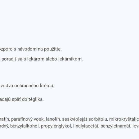
rozpore s návodom na použitie.
 poradiť sa s lekárom alebo lekárnikom.
 vrstva ochranného krému.
dajú späť do téglika.
afín, parafínový vosk, lanolín, seskvioleját sorbitolu, mikrokryštali
dný, benzylalkohol, propylénglykol, linalylacetát, benzylcinamát, le