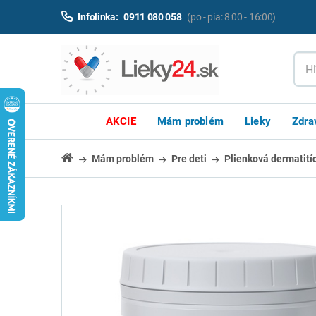
Infolinka:
0911 080 058
(po - pia: 8:00 - 16:00)
AKCIE
Mám problém
Lieky
Zdra
Mám problém
Pre deti
Plienková dermatití