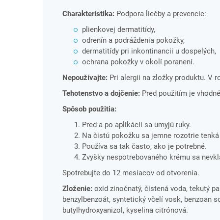
Charakteristika:
Podpora liečby a prevencie:
plienkovej dermatitídy,
odrenín a podráždenia pokožky,
dermatitídy pri inkontinancii u dospelých,
ochrana pokožky v okolí poranení.
Nepoužívajte:
Pri alergii na zložky produktu. V 
Tehotenstvo a dojčenie:
Pred použitím je vhodné
Spôsob použitia:
Pred a po aplikácii sa umyjú ruky.
Na čistú pokožku sa jemne rozotrie tenká
Používa sa tak často, ako je potrebné.
Zvyšky nespotrebovaného krému sa nevkla
Spotrebujte do 12 mesiacov od otvorenia.
Zloženie:
oxid zinočnatý, čistená voda, tekutý par
benzylbenzoát, syntetický včelí vosk, benzoan so
butylhydroxyanizol, kyselina citrónová.