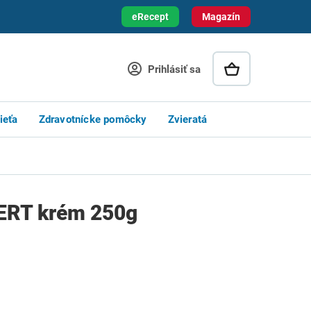
eRecept
Magazín
Prihlásiť sa
ieťa
Zdravotnícke pomôcky
Zvieratá
ERT krém 250g