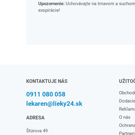
Upozornenie:
Uchovávajte na tmavom a suchom m
exspirácie!
KONTAKTUJE NÁS
UŽITO
Obchod
0911 080 058
Dodaci
lekaren@lieky24.sk
Reklam
O nás
ADRESA
Ochrana
Štúrova 49
Partneri