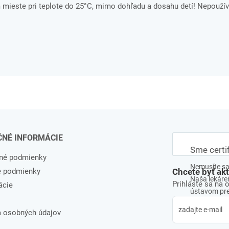
ieste pri teplote do 25°C, mimo dohľadu a dosahu detí! Nepoužív
ČNÉ INFORMÁCIE
Sme certi
né podmienky
Nemusíte sa 
e podmienky
Chcete byť ak
Naša lekáreň
Prihláste sa na 
ácie
ústavom pre 
 osobných údajov