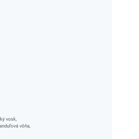
cký vosk,
vanduľová vôňa,