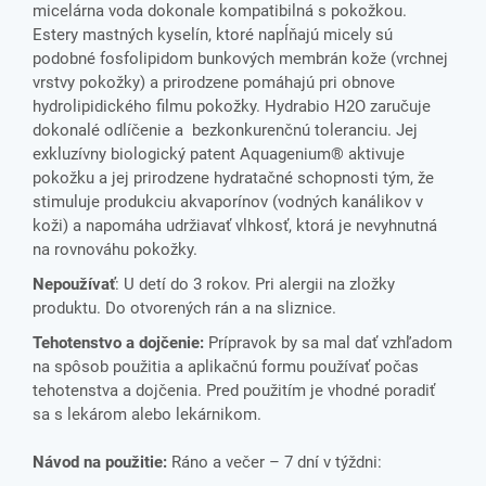
micelárna voda dokonale kompatibilná s pokožkou.
Estery mastných kyselín, ktoré napĺňajú micely sú
podobné fosfolipidom bunkových membrán kože (vrchnej
vrstvy pokožky) a prirodzene pomáhajú pri obnove
hydrolipidického filmu pokožky. Hydrabio H2O zaručuje
dokonalé odlíčenie a bezkonkurenčnú toleranciu. Jej
exkluzívny biologický patent Aquagenium® aktivuje
pokožku a jej prirodzene hydratačné schopnosti tým, že
stimuluje produkciu akvaporínov (vodných kanálikov v
koži) a napomáha udržiavať vlhkosť, ktorá je nevyhnutná
na rovnováhu pokožky.
Nepoužívať
: U detí do 3 rokov. Pri alergii na zložky
produktu. Do otvorených rán a na sliznice.
Tehotenstvo a dojčenie:
Prípravok by sa mal dať vzhľadom
na spôsob použitia a aplikačnú formu používať počas
tehotenstva a dojčenia. Pred použitím je vhodné poradiť
sa s lekárom alebo lekárnikom.
Návod na použitie:
Ráno a večer – 7 dní v týždni: