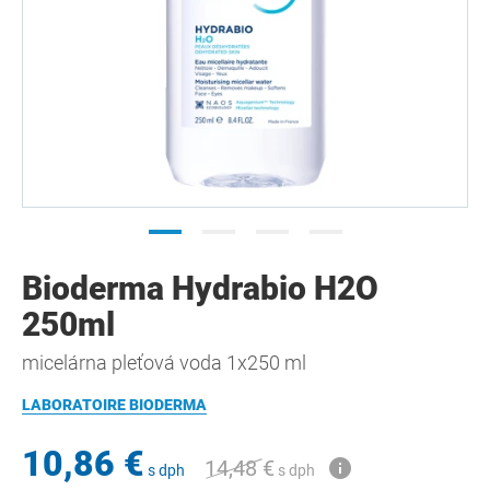
Bioderma Hydrabio H2O
250ml
micelárna pleťová voda 1x250 ml
LABORATOIRE BIODERMA
10,86 €
14,48 €
s dph
s dph