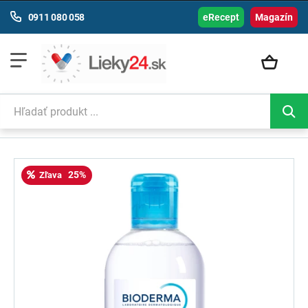
0911 080 058
eRecept
Magazín
25%
Zľava