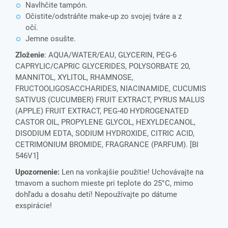
Navlhčite tampón.
Očistite/odstráňte make-up zo svojej tváre a z
očí.
Jemne osušte.
Zloženie
: AQUA/WATER/EAU, GLYCERIN, PEG-6
CAPRYLIC/CAPRIC GLYCERIDES, POLYSORBATE 20,
MANNITOL, XYLITOL, RHAMNOSE,
FRUCTOOLIGOSACCHARIDES, NIACINAMIDE, CUCUMIS
SATIVUS (CUCUMBER) FRUIT EXTRACT, PYRUS MALUS
(APPLE) FRUIT EXTRACT, PEG-40 HYDROGENATED
CASTOR OIL, PROPYLENE GLYCOL, HEXYLDECANOL,
DISODIUM EDTA, SODIUM HYDROXIDE, CITRIC ACID,
CETRIMONIUM BROMIDE, FRAGRANCE (PARFUM). [BI
546V1]
Upozornenie:
Len na vonkajšie použitie! Uchovávajte na
tmavom a suchom mieste pri teplote do 25°C, mimo
dohľadu a dosahu detí! Nepoužívajte po dátume
exspirácie!