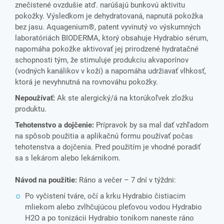
znečistené ovzdušie atď. narúšajú bunkovú aktivitu
pokožky. Výsledkom je dehydratovaná, napnutá pokožka
bez jasu. Aquagenium®, patent vyvinutý vo výskumných
laboratóriách BIODERMA, ktorý obsahuje Hydrabio sérum,
napomáha pokožke aktivovať jej prirodzené hydratačné
schopnosti tým, že stimuluje produkciu akvaporínov
(vodných kanálikov v koži) a napomáha udržiavať vlhkosť,
ktorá je nevyhnutná na rovnováhu pokožky.
Nepoužívať:
Ak ste alergický/á na ktorúkoľvek zložku
produktu.
Tehotenstvo a dojčenie:
Prípravok by sa mal dať vzhľadom
na spôsob použitia a aplikačnú formu používať počas
tehotenstva a dojčenia. Pred použitím je vhodné poradiť
sa s lekárom alebo lekárnikom.
Návod na použitie:
Ráno a večer – 7 dní v týždni:
Po vyčistení tváre, očí a krku Hydrabio čistiacim
mliekom alebo zvlhčujúcou pleťovou vodou Hydrabio
H2O a po tonizácii Hydrabio tonikom naneste ráno