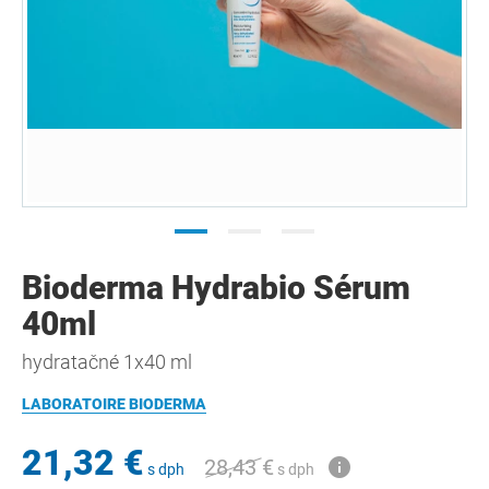
Bioderma Hydrabio Sérum
40ml
hydratačné 1x40 ml
LABORATOIRE BIODERMA
21,32 €
28,43 €
s dph
s dph