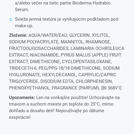
a/alebo večer na tieto partie Bioderma Hydrabio
Sérum.
Svieža jemná textúra je vynikajúcim podkladom pod
make-up.
Zloženie:
AQUA/WATER/EAU, GLYCERIN, XYLITOL,
SODIUM POLYACRYLATE, MANNITOL, RHAMNOSE,
FRUCTOOLIGOSACCHARIDES, LAMINARIA OCHROLEUCA
EXTRACT, NIACINAMIDE, PYRUS MALUS (APPLE) FRUIT
EXTRACT, DIMETHICONE, CYCLOPENTASILOXANE,
TRIDECETH-6, PEG/PPG-18/18 DIMETHICONE, SODIUM
HYALURONATE, HEXYLDECANOL, CAPRYLIC/CAPRIC
TRIGLYCERIDE, DISODIUM EDTA, CHLORPHENESIN,
PHENOXYETHANOL, FRAGRANCE (PARFUM). [BI 568V1]
Upozornenie:
Len na vonkajšie použitie! Uchovávajte na
tmavom a suchom mieste pri teplote do 25°C, mimo
dohľadu a dosahu detí! Nepoužívajte po dátume
exspirácie!