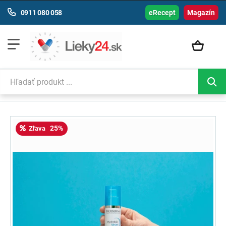
0911 080 058
eRecept
Magazín
25%
Zľava