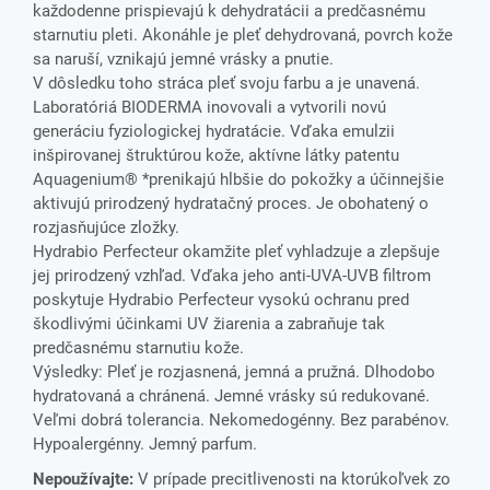
každodenne prispievajú k dehydratácii a predčasnému
starnutiu pleti. Akonáhle je pleť dehydrovaná, povrch kože
sa naruší, vznikajú jemné vrásky a pnutie.
V dôsledku toho stráca pleť svoju farbu a je unavená.
Laboratóriá BIODERMA inovovali a vytvorili novú
generáciu fyziologickej hydratácie. Vďaka emulzii
inšpirovanej štruktúrou kože, aktívne látky patentu
Aquagenium® *prenikajú hlbšie do pokožky a účinnejšie
aktivujú prirodzený hydratačný proces. Je obohatený o
rozjasňujúce zložky.
Hydrabio Perfecteur okamžite pleť vyhladzuje a zlepšuje
jej prirodzený vzhľad. Vďaka jeho anti-UVA-UVB filtrom
poskytuje Hydrabio Perfecteur vysokú ochranu pred
škodlivými účinkami UV žiarenia a zabraňuje tak
predčasnému starnutiu kože.
Výsledky: Pleť je rozjasnená, jemná a pružná. Dlhodobo
hydratovaná a chránená. Jemné vrásky sú redukované.
Veľmi dobrá tolerancia. Nekomedogénny. Bez parabénov.
Hypoalergénny. Jemný parfum.
Nepoužívajte:
V prípade precitlivenosti na ktorúkoľvek zo