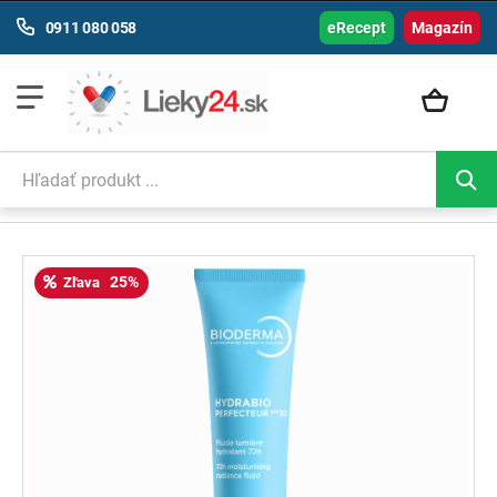
0911 080 058
eRecept
Magazín
25%
Zľava