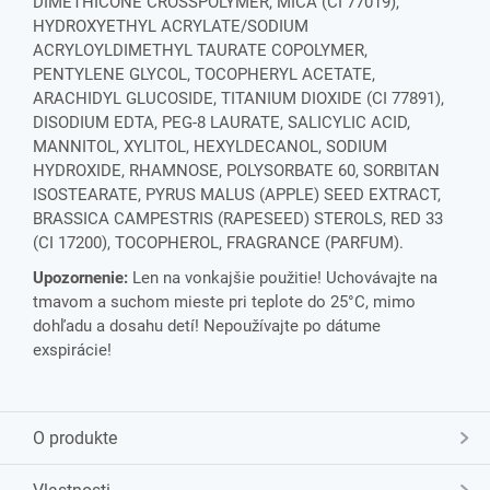
DIMETHICONE CROSSPOLYMER, MICA (CI 77019),
HYDROXYETHYL ACRYLATE/SODIUM
ACRYLOYLDIMETHYL TAURATE COPOLYMER,
PENTYLENE GLYCOL, TOCOPHERYL ACETATE,
ARACHIDYL GLUCOSIDE, TITANIUM DIOXIDE (CI 77891),
DISODIUM EDTA, PEG-8 LAURATE, SALICYLIC ACID,
MANNITOL, XYLITOL, HEXYLDECANOL, SODIUM
HYDROXIDE, RHAMNOSE, POLYSORBATE 60, SORBITAN
ISOSTEARATE, PYRUS MALUS (APPLE) SEED EXTRACT,
BRASSICA CAMPESTRIS (RAPESEED) STEROLS, RED 33
(CI 17200), TOCOPHEROL, FRAGRANCE (PARFUM).
Upozornenie:
Len na vonkajšie použitie! Uchovávajte na
tmavom a suchom mieste pri teplote do 25°C, mimo
dohľadu a dosahu detí! Nepoužívajte po dátume
exspirácie!
O produkte