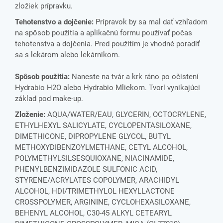
zložiek prípravku.
Tehotenstvo a dojčenie:
Prípravok by sa mal dať vzhľadom
na spôsob použitia a aplikačnú formu používať počas
tehotenstva a dojčenia. Pred použitím je vhodné poradiť
sa s lekárom alebo lekárnikom.
Spôsob použitia:
Naneste na tvár a krk ráno po očistení
Hydrabio H2O alebo Hydrabio Mliekom. Tvorí vynikajúci
základ pod make-up.
Zloženie:
AQUA/WATER/EAU, GLYCERIN, OCTOCRYLENE,
ETHYLHEXYL SALICYLATE, CYCLOPENTASILOXANE,
DIMETHICONE, DIPROPYLENE GLYCOL, BUTYL
METHOXYDIBENZOYLMETHANE, CETYL ALCOHOL,
POLYMETHYLSILSESQUIOXANE, NIACINAMIDE,
PHENYLBENZIMIDAZOLE SULFONIC ACID,
STYRENE/ACRYLATES COPOLYMER, ARACHIDYL
ALCOHOL, HDI/TRIMETHYLOL HEXYLLACTONE
CROSSPOLYMER, ARGININE, CYCLOHEXASILOXANE,
BEHENYL ALCOHOL, C30-45 ALKYL CETEARYL