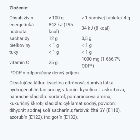
Zloženie:
Obsah živín
v 100 g
v 1 šumivej tablete/ 4 g
energetická
842 kJ (195
34 kJ (8 kcal)
hodnota
kcal)
sacharidy
12 g
0,5 g
bielkoviny
< 1 g
< 1 g
tuky
< 1 g
< 1 g
1000 mg (1 666,7%
vitamín C
25 g
ODP*)
*ODP = odporúčaný denný príjem
Okysľujúca látka: kyselina citrónová; šumivá látka:
hydrogénuhličitan sodný; vitamín: kyselina L-askorbová;
náhradné sladidlo: sorbitol; pomarančová aróma;
kukuričný škrob; sladidlá: cyklamát sodný, povidón,
dihydrát sodnej soli sacharínu; farbivá: žltá SY (E110),
azorubín (E122), indigotín (E132).