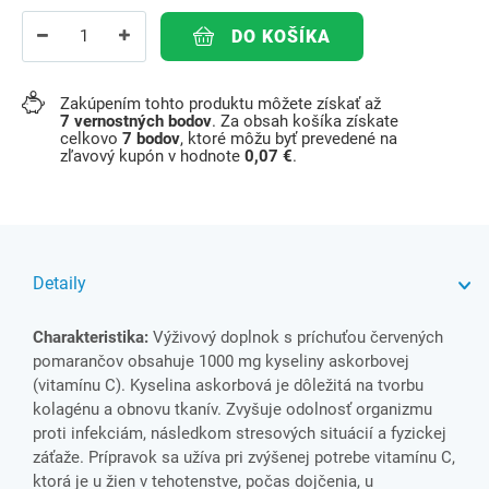
DO KOŠÍKA
Zakúpením tohto produktu môžete získať až
7
vernostných bodov
. Za obsah košíka získate
celkovo
7
bodov
, ktoré môžu byť prevedené na
zľavový kupón v hodnote
0,07 €
.
Detaily
Charakteristika:
Výživový doplnok s príchuťou červených
pomarančov obsahuje 1000 mg kyseliny askorbovej
(vitamínu C). Kyselina askorbová je dôležitá na tvorbu
kolagénu a obnovu tkanív. Zvyšuje odolnosť organizmu
proti infekciám, následkom stresových situácií a fyzickej
záťaže. Prípravok sa užíva pri zvýšenej potrebe vitamínu C,
ktorá je u žien v tehotenstve, počas dojčenia, u