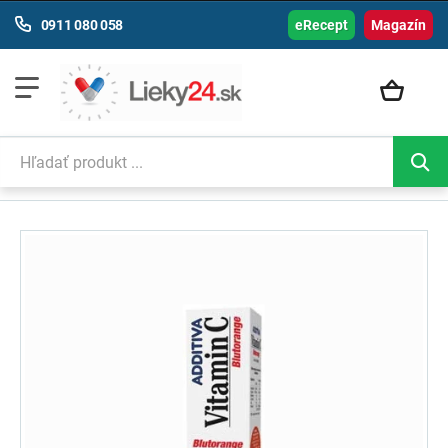
0911 080 058
eRecept
Magazín