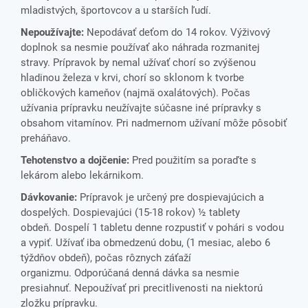
mladistvých, športovcov a u starších ľudí.
Nepoužívajte:
Nepodávať deťom do 14 rokov. Výživový
doplnok sa nesmie používať ako náhrada rozmanitej
stravy. Prípravok by nemal užívať chorí so zvýšenou
hladinou železa v krvi, chorí so sklonom k tvorbe
obličkových kameňov (najmä oxalátových). Počas
užívania prípravku neužívajte súčasne iné prípravky s
obsahom vitamínov. Pri nadmernom užívaní môže pôsobiť
preháňavo.
Tehotenstvo a dojčenie:
Pred použitím sa poraďte s
lekárom alebo lekárnikom.
Dávkovanie:
Prípravok je určený pre dospievajúcich a
dospelých. Dospievajúci (15-18 rokov) ½ tablety
obdeň. Dospelí 1 tabletu denne rozpustiť v pohári s vodou
a vypiť. Užívať iba obmedzenú dobu, (1 mesiac, alebo 6
týždňov obdeň), počas rôznych záťaží
organizmu. Odporúčaná denná dávka sa nesmie
presiahnuť. Nepoužívať pri precitlivenosti na niektorú
zložku prípravku.