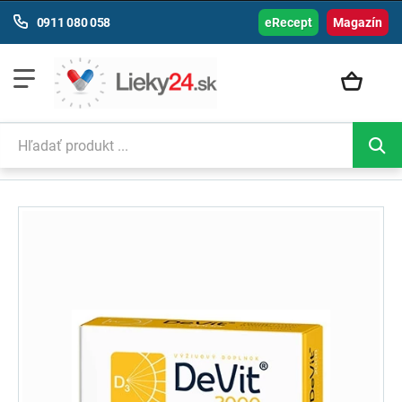
0911 080 058
eRecept
Magazín