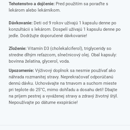
Tehotenstvo a dojčenie:
Pred použitím sa poraďte s
lekárom alebo lekárnikom.
Dávkovanie:
Deti od 9 rokov užívajú 1 kapsulu denne po
konzultácii s lekárom. Dospelí užívajú 1 kapsulu denne po
jedle. Dodržujte doporučené dávkovanie!
Zloženie:
Vitamín D3 (cholekalciferol), triglyceridy so
stredne dlhým reťazcom, slnečnicový olej. Obal kapsuly:
bovínna želatína, glycerol, voda.
Upozornenie:
Výživový doplnok sa nesmie používať ako
náhrada rozmanitej stravy. Neprekračovať odporúčanú
dennú dávku. Uchovávajte na tmavom a suchom mieste
pri teplote do 25°C, mimo dohľadu a dosahu detí! Dbajte
na príjem pestrej a vyváženej stravy a zdravý životný štýl.
Nepoužívajte po dátume exspirácie!