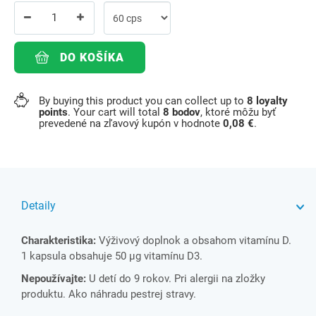
DO KOŠÍKA
By buying this product you can collect up to
8
loyalty
points
. Your cart will total
8
bodov
, ktoré môžu byť
prevedené na zľavový kupón v hodnote
0,08 €
.
Detaily
Charakteristika:
Výživový doplnok a obsahom vitamínu D.
1 kapsula obsahuje 50 µg vitamínu D3.
Nepoužívajte:
U detí do 9 rokov. Pri alergii na zložky
produktu. Ako náhradu pestrej stravy.