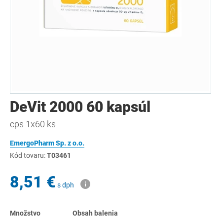
DeVit 2000 60 kapsúl
cps 1x60 ks
EmergoPharm Sp. z o.o.
Kód tovaru:
T03461
8,51 €
s dph
Množstvo
Obsah balenia