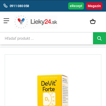
0911 080 058
eRecept
Magazín