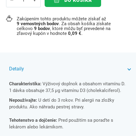
DO KOŠÍKA
Zakúpením tohto produktu môžete získať až
9
vernostných bodov
. Za obsah košíka získate
celkovo
9
bodov
, ktoré môžu byť prevedené na
zľavový kupón v hodnote
0,09 €
.
Detaily
Charakteristika:
Výživový doplnok a obsahom vitamínu D.
1 dávka obsahuje 37,5 µg vitamínu D3 (cholekalciferol).
Nepoužívajte:
U detí do 3 rokov. Pri alergii na zložky
produktu. Ako náhradu pestrej stravy.
Tehotenstvo a dojčenie:
Pred použitím sa poraďte s
lekárom alebo lekárnikom.