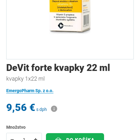
DeVit forte kvapky 22 ml
kvapky 1x22 ml
EmergoPharm Sp. z o.o.
9,56 €
s dph
Množstvo