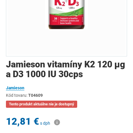
Jamieson vitamíny K2 120 μg
a D3 1000 IU 30cps
Jamieson
Kód tovaru:
T04609
Tento produkt aktuálne nie je dostupný
12,81 €
s dph