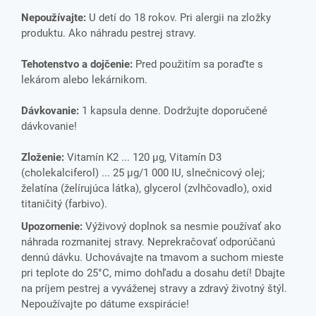
Nepoužívajte:
U detí do 18 rokov. Pri alergii na zložky
produktu. Ako náhradu pestrej stravy.
Tehotenstvo a dojčenie:
Pred použitím sa poraďte s
lekárom alebo lekárnikom.
Dávkovanie:
1 kapsula denne. Dodržujte doporučené
dávkovanie!
Zloženie:
Vitamín K2 ... 120 μg, Vitamín D3
(cholekalciferol) ... 25 μg/1 000 IU, slnečnicový olej;
želatína (želírujúca látka), glycerol (zvlhčovadlo), oxid
titaničitý (farbivo).
Upozornenie:
Výživový doplnok sa nesmie používať ako
náhrada rozmanitej stravy. Neprekračovať odporúčanú
dennú dávku. Uchovávajte na tmavom a suchom mieste
pri teplote do 25°C, mimo dohľadu a dosahu detí! Dbajte
na príjem pestrej a vyváženej stravy a zdravý životný štýl.
Nepoužívajte po dátume exspirácie!