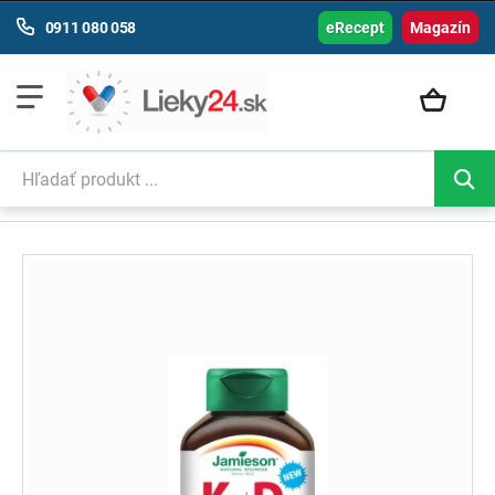
0911 080 058
eRecept
Magazín