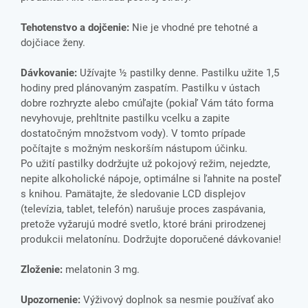
Tehotenstvo a dojčenie:
Nie je vhodné pre tehotné a
dojčiace ženy.
Dávkovanie:
Užívajte ½ pastilky denne. Pastilku užite 1,5
hodiny pred plánovaným zaspatím. Pastilku v ústach
dobre rozhryzte alebo cmúľajte (pokiaľ Vám táto forma
nevyhovuje, prehltnite pastilku vcelku a zapite
dostatočným množstvom vody). V tomto prípade
počítajte s možným neskorším nástupom účinku.
Po užití pastilky dodržujte už pokojový režim, nejedzte,
nepite alkoholické nápoje, optimálne si ľahnite na posteľ
s knihou. Pamätajte, že sledovanie LCD displejov
(televízia, tablet, telefón) narušuje proces zaspávania,
pretože vyžarujú modré svetlo, ktoré bráni prirodzenej
produkcii melatonínu. Dodržujte doporučené dávkovanie!
Zloženie:
melatonin 3 mg.
Upozornenie:
Výživový doplnok sa nesmie používať ako