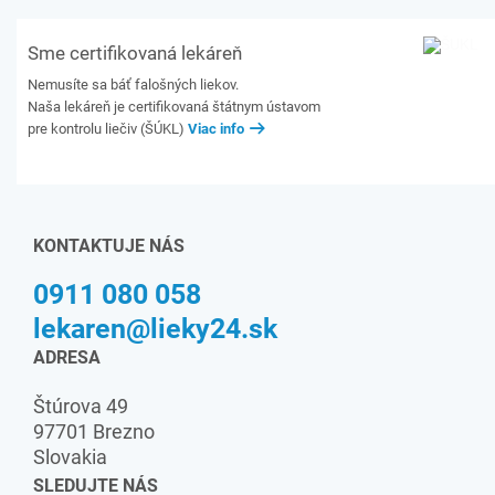
Sme certifikovaná lekáreň
Nemusíte sa báť falošných liekov.
Naša lekáreň je certifikovaná štátnym ústavom
pre kontrolu liečiv (ŠÚKL)
Viac info
KONTAKTUJE NÁS
0911 080 058
lekaren@lieky24.sk
ADRESA
Štúrova 49
97701 Brezno
Slovakia
SLEDUJTE NÁS