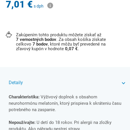
7,01 €
s dph
Zakúpením tohto produktu môžete získať až
7
vernostných bodov
. Za obsah košíka získate
celkovo
7
bodov
, ktoré môžu byť prevedené na
zľavový kupón v hodnote
0,07 €
.
Detaily
Charakteristika:
Výživový doplnok s obsahom
neurohormónu melatonín, ktorý prispieva k skrá­teniu času
potrebného na zaspanie.
Nepoužívajte:
U detí do 18 rokov. Pri alergii na zložky
produktu. Ako náhradu pestrej stravy.