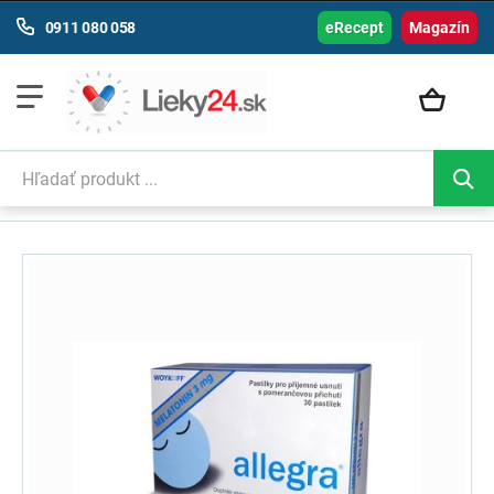
0911 080 058
eRecept
Magazín