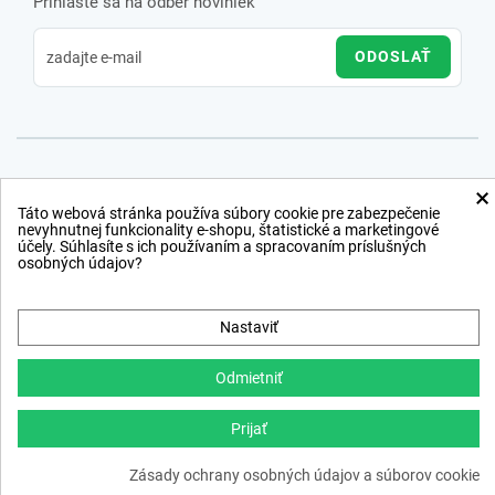
Prihláste sa na odber noviniek
ODOSLAŤ
×
Táto webová stránka používa súbory cookie pre zabezpečenie
nevyhnutnej funkcionality e-shopu, štatistické a marketingové
účely. Súhlasíte s ich používaním a spracovaním príslušných
osobných údajov?
Nastaviť
Odmietniť
Prijať
Copyright © 2012 − 2026
Zásady ochrany osobných údajov a súborov cookie
webdesign
,
ppc
›
netsuccess.sk