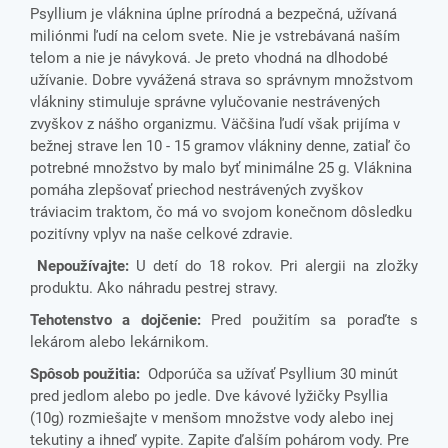
Psyllium je vláknina úplne prírodná a bezpečná, užívaná
miliónmi ľudí na celom svete. Nie je vstrebávaná naším
telom a nie je návyková. Je preto vhodná na dlhodobé
užívanie. Dobre vyvážená strava so správnym množstvom
vlákniny stimuluje správne vylučovanie nestrávených
zvyškov z nášho organizmu. Väčšina ľudí však prijíma v
bežnej strave len 10 - 15 gramov vlákniny denne, zatiaľ čo
potrebné množstvo by malo byť minimálne 25 g. Vláknina
pomáha zlepšovať priechod nestrávených zvyškov
tráviacim traktom, čo má vo svojom konečnom dôsledku
pozitívny vplyv na naše celkové zdravie.
Nepoužívajte:
U detí do 18 rokov. Pri alergii na zložky
produktu. Ako náhradu pestrej stravy.
Tehotenstvo a dojčenie:
Pred použitím sa poraďte s
lekárom alebo lekárnikom.
Spôsob použitia:
Odporúča sa užívať Psyllium 30 minút
pred jedlom alebo po jedle. Dve kávové lyžičky Psyllia
(10g) rozmiešajte v menšom množstve vody alebo inej
tekutiny a ihneď vypite. Zapite ďalším pohárom vody. Pre