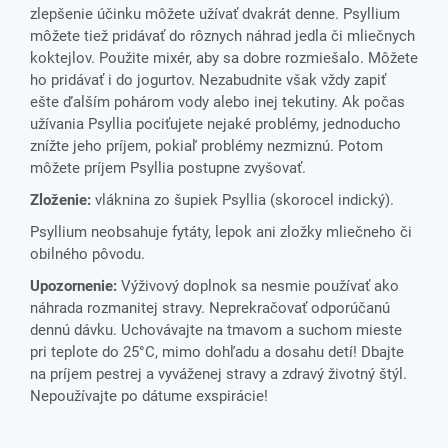
zlepšenie účinku môžete užívať dvakrát denne. Psyllium
môžete tiež pridávať do rôznych náhrad jedla či mliečnych
koktejlov. Použite mixér, aby sa dobre rozmiešalo. Môžete
ho pridávať i do jogurtov. Nezabudnite však vždy zapiť
ešte ďalším pohárom vody alebo inej tekutiny. Ak počas
užívania Psyllia pociťujete nejaké problémy, jednoducho
znížte jeho príjem, pokiaľ problémy nezmiznú. Potom
môžete príjem Psyllia postupne zvyšovať.
Zloženie:
vláknina zo šupiek Psyllia (skorocel indický).
Psyllium neobsahuje fytáty, lepok ani zložky mliečneho či
obilného pôvodu.
Upozornenie:
Výživový doplnok sa nesmie používať ako
náhrada rozmanitej stravy. Neprekračovať odporúčanú
dennú dávku. Uchovávajte na tmavom a suchom mieste
pri teplote do 25°C, mimo dohľadu a dosahu detí! Dbajte
na príjem pestrej a vyváženej stravy a zdravý životný štýl.
Nepoužívajte po dátume exspirácie!