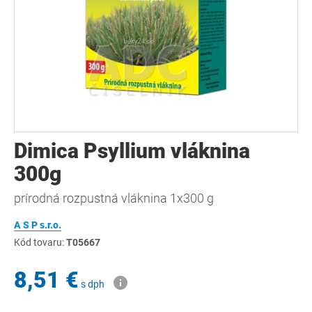
Dimica Psyllium vláknina
300g
prírodná rozpustná vláknina 1x300 g
A S P s.r.o.
Kód tovaru:
T05667
8,51 €
s dph