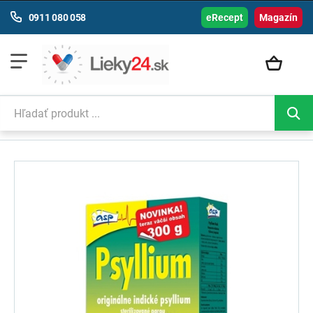
0911 080 058
eRecept
Magazín