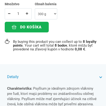
Množstvo
Obsah balenia
DO KOŠÍKA
By buying this product you can collect up to
8
loyalty
points
. Your cart will total
8
bodov
, ktoré môžu byť
prevedené na zľavový kupón v hodnote
0,08 €
.
Detaily
Charakteristika:
Psyllium je ideálnym zdrojom vlákniny
pre ľudí, ktorí majú problémy so znášanlivosťou obilnej
vlákniny. Psyllium môže mať zjemňujúci účinok na citlivé
črevá, kde obilná vláknina môže byť priveľmi abrasívna.