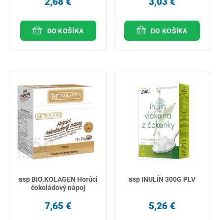
2,68 €
3,03 €
DO KOŠÍKA
DO KOŠÍKA
asp BIO.KOLAGEN Horúci
asp INULÍN 300G PLV
čokoládový nápoj
7,65 €
5,26 €