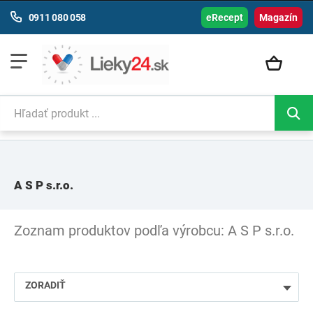
0911 080 058
eRecept
Magazín
A S P s.r.o.
Zoznam produktov podľa výrobcu: A S P s.r.o.
ZORADIŤ