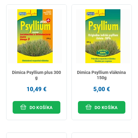
najlacnejšie
najdrahšie
najpredávanejšie
podľa názvu od A
Dimica Psyllium plus 300
Dimica Psyllium vláknina
g
150g
10,49 €
5,00 €
DO KOŠÍKA
DO KOŠÍKA